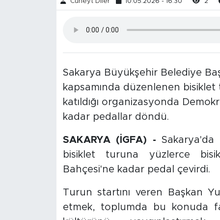
Cüneyt Diler
10.05.2026 - 16:30
2
Sakarya Büyükşehir Belediye Baş
kapsamında düzenlenen bisiklet tu
katıldığı organizasyonda Demokr
kadar pedallar döndü.
SAKARYA (İGFA) -
Sakarya'da
bisiklet turuna yüzlerce bisi
Bahçesi'ne kadar pedal çevirdi.
Turun startını veren Başkan Yus
etmek, toplumda bu konuda far