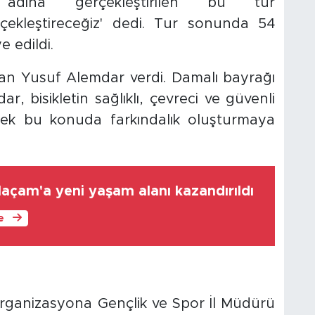
k adına gerçekleştirilen bu tür
çekleştireceğiz' dedi. Tur sonunda 54
e edildi.
şkan Yusuf Alemdar verdi. Damalı bayrağı
 bisikletin sağlıklı, çevreci ve güvenli
erek bu konuda farkındalık oluşturmaya
açam'a yeni yaşam alanı kazandırıldı
le
rganizasyona Gençlik ve Spor İl Müdürü