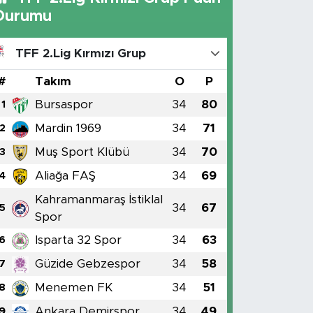
Durumu
TFF 2.Lig Kırmızı Grup
#
Takım
O
P
Bursaspor
34
80
1
Mardin 1969
34
71
2
Muş Sport Klübü
34
70
3
Aliağa FAŞ
34
69
4
Kahramanmaraş İstiklal
34
67
5
Spor
Isparta 32 Spor
34
63
6
Güzide Gebzespor
34
58
7
Menemen FK
34
51
8
Ankara Demirspor
34
49
9