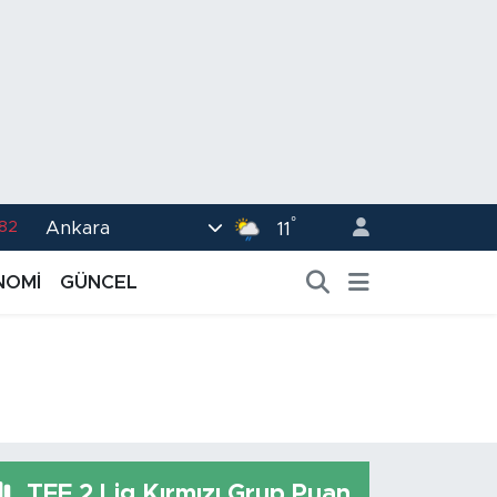
.82
°
Ankara
11
02
.19
NOMİ
GÜNCEL
.18
.19
%0
TFF 2.Lig Kırmızı Grup Puan