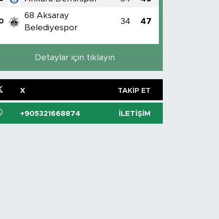
68 Aksaray
34
47
0
Belediyespor
Detaylar için tıklayın
X
TAKIP ET
+905321668874
İLETIŞIM