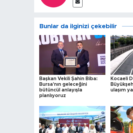
Bunlar da ilginizi çekebilir
Başkan Vekili Şahin Biba:
Kocaeli D
Bursa'nın geleceğini
Büyükşeh
bütüncül anlayışla
ulaşım ya
planlıyoruz