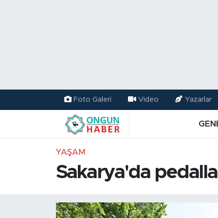
Nöbetçi Eczaneler
Hava Durumu
Namaz Vakitleri
Foto Galeri
Video
Yazarlar
Trafik Durumu
GEN
TFF 2.Lig Kırmızı Grup Puan Durumu ve Fikstür
YAŞAM
Tüm Manşetler
Sakarya'da pedallar 
Son Dakika Haberleri
Haber Arşivi