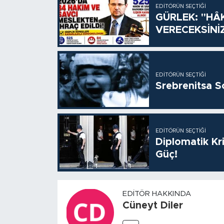
EDITÖRÜN SEÇTIĞI
GÜRLEK: "HÂ
VERECEKSİNİ
EDITÖRÜN SEÇTIĞI
Srebrenitsa S
EDITÖRÜN SEÇTIĞI
Diplomatik Kr
Güç!
EDITÖR HAKKINDA
Cüneyt Diler