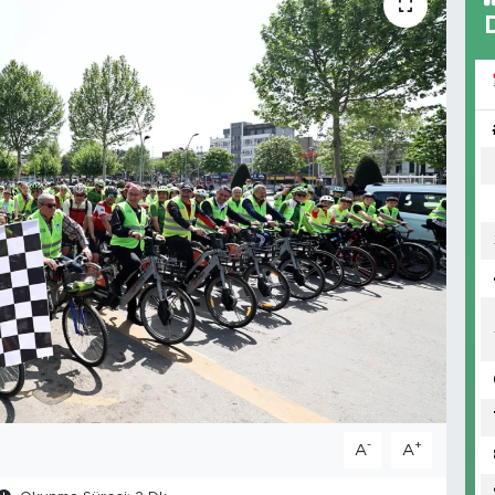
-
+
A
A