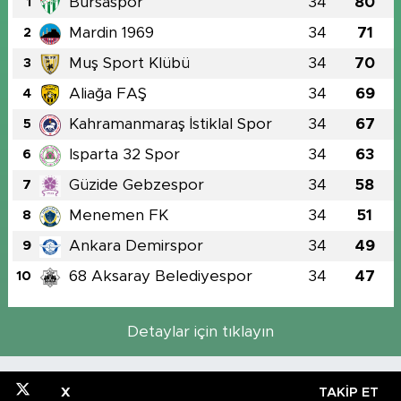
Bursaspor
34
80
1
Mardin 1969
34
71
2
Muş Sport Klübü
34
70
3
Aliağa FAŞ
34
69
4
Kahramanmaraş İstiklal Spor
34
67
5
Isparta 32 Spor
34
63
6
Güzide Gebzespor
34
58
7
Menemen FK
34
51
8
Ankara Demirspor
34
49
9
68 Aksaray Belediyespor
34
47
10
Detaylar için tıklayın
X
TAKIP ET