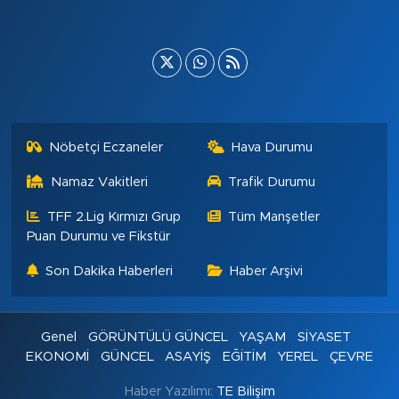
Nöbetçi Eczaneler
Hava Durumu
Namaz Vakitleri
Trafik Durumu
TFF 2.Lig Kırmızı Grup
Tüm Manşetler
Puan Durumu ve Fikstür
Son Dakika Haberleri
Haber Arşivi
Genel
GÖRÜNTÜLÜ GÜNCEL
YAŞAM
SİYASET
EKONOMİ
GÜNCEL
ASAYİŞ
EĞİTİM
YEREL
ÇEVRE
Haber Yazılımı:
TE Bilişim