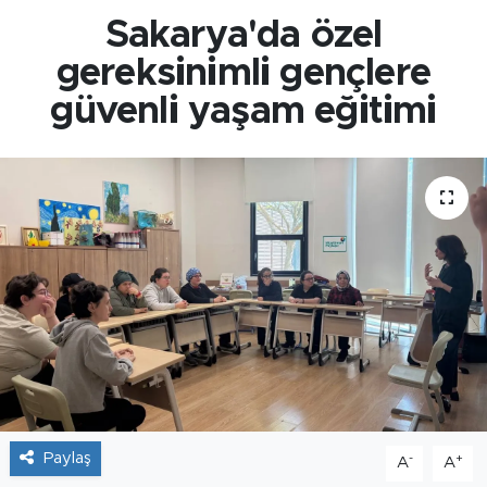
Sakarya'da özel
gereksinimli gençlere
güvenli yaşam eğitimi
Paylaş
-
+
A
A