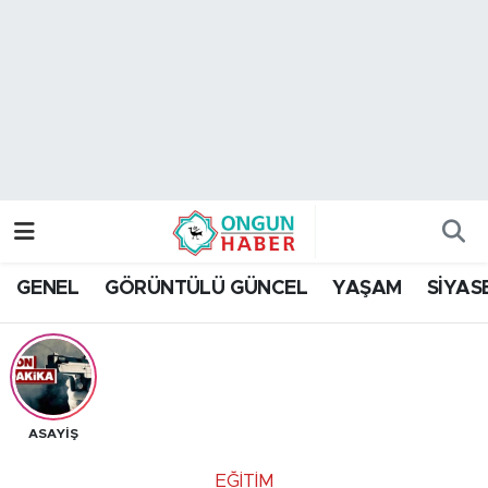
Nöbetçi Eczaneler
Hava Durumu
Namaz Vakitleri
Trafik Durumu
GENEL
GÖRÜNTÜLÜ GÜNCEL
YAŞAM
SİYAS
TFF 2.Lig Kırmızı Grup Puan Durumu ve Fikstür
Tüm Manşetler
Son Dakika Haberleri
ASAYİŞ
Haber Arşivi
EĞİTİM