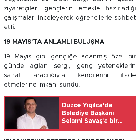
ziyaretçiler, gençlerin emekle hazırladığı
çalışmaları inceleyerek öğrencilerle sohbet
etti.
19 MAYIS'TA ANLAMLI BULUŞMA
19 Mayıs gibi gençliğe adanmış özel bir
günde açılan sergi, genç yeteneklerin
sanat aracılığıyla kendilerini ifade
etmelerine imkanı sundu.
Düzce Yığılca'da
Belediye Başkanı
Selami Savaş'a bir
kapı daha kapandı!