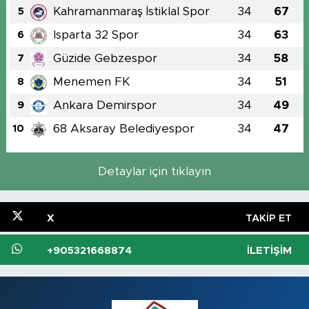
Kahramanmaraş İstiklal Spor
34
67
5
Isparta 32 Spor
34
63
6
Güzide Gebzespor
34
58
7
Menemen FK
34
51
8
Ankara Demirspor
34
49
9
68 Aksaray Belediyespor
34
47
10
Detaylar için tıklayın
X
TAKIP ET
+905321668874
İLETIŞIM