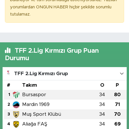
yorumlardan ONGUN HABER hiçbir şekilde sorumlu
tutulamaz.
TFF 2.Lig Kırmızı Grup Puan
Durumu
TFF 2.Lig Kırmızı Grup
#
Takım
O
P
Bursaspor
34
80
1
Mardin 1969
34
71
2
Muş Sport Klübü
34
70
3
Aliağa FAŞ
34
69
4