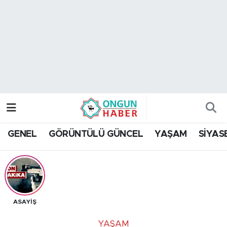
Nöbetçi Eczaneler
Hava Durumu
Namaz Vakitleri
Trafik Durumu
GENEL
GÖRÜNTÜLÜ GÜNCEL
YAŞAM
SİYAS
TFF 2.Lig Kırmızı Grup Puan Durumu ve Fikstür
Tüm Manşetler
Son Dakika Haberleri
ASAYİŞ
Haber Arşivi
YAŞAM