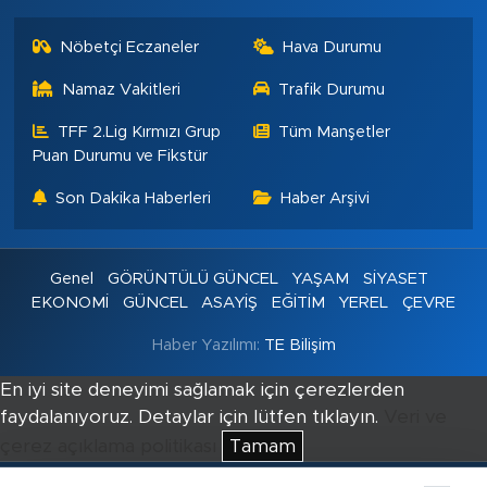
Nöbetçi Eczaneler
Hava Durumu
Namaz Vakitleri
Trafik Durumu
TFF 2.Lig Kırmızı Grup
Tüm Manşetler
Puan Durumu ve Fikstür
Son Dakika Haberleri
Haber Arşivi
Genel
GÖRÜNTÜLÜ GÜNCEL
YAŞAM
SİYASET
EKONOMİ
GÜNCEL
ASAYİŞ
EĞİTİM
YEREL
ÇEVRE
Haber Yazılımı:
TE Bilişim
En iyi site deneyimi sağlamak için çerezlerden
faydalanıyoruz. Detaylar için lütfen tıklayın.
Veri ve
çerez açıklama politikası
Tamam