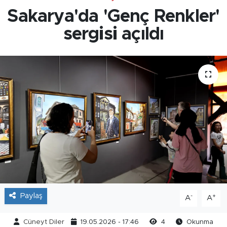
Sakarya'da 'Genç Renkler'
sergisi açıldı​​​​​​​
Paylaş
-
+
A
A
Cüneyt Diler
19.05.2026 - 17:46
4
Okunma