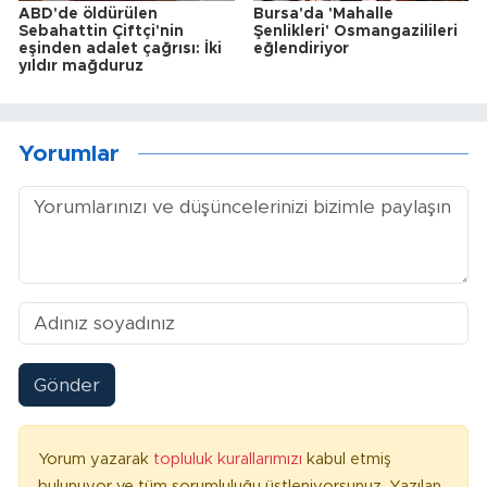
ABD'de öldürülen
Bursa'da 'Mahalle
Sebahattin Çiftçi'nin
Şenlikleri' Osmangazilileri
eşinden adalet çağrısı: İki
eğlendiriyor
yıldır mağduruz
Yorumlar
Gönder
Yorum yazarak
topluluk kurallarımızı
kabul etmiş
bulunuyor ve tüm sorumluluğu üstleniyorsunuz. Yazılan