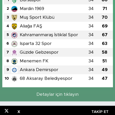
Mardin 1969
34
71
2
Muş Sport Klübü
34
70
3
Aliağa FAŞ
34
69
4
Kahramanmaraş İstiklal Spor
34
67
5
Isparta 32 Spor
34
63
6
Güzide Gebzespor
34
58
7
Menemen FK
34
51
8
Ankara Demirspor
34
49
9
68 Aksaray Belediyespor
34
47
10
Detaylar için tıklayın
X
TAKIP ET