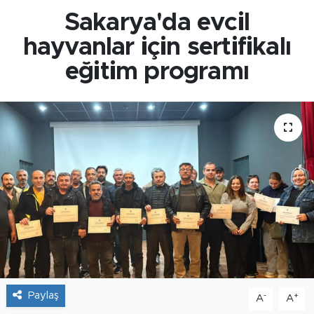
Sakarya'da evcil
hayvanlar için sertifikalı
eğitim programı
Paylaş
-
+
A
A