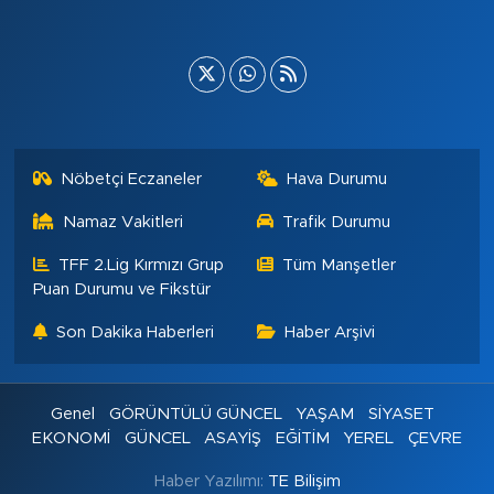
Nöbetçi Eczaneler
Hava Durumu
Namaz Vakitleri
Trafik Durumu
TFF 2.Lig Kırmızı Grup
Tüm Manşetler
Puan Durumu ve Fikstür
Son Dakika Haberleri
Haber Arşivi
Genel
GÖRÜNTÜLÜ GÜNCEL
YAŞAM
SİYASET
EKONOMİ
GÜNCEL
ASAYİŞ
EĞİTİM
YEREL
ÇEVRE
Haber Yazılımı:
TE Bilişim