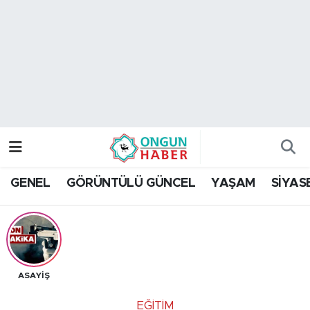
Nöbetçi Eczaneler
Hava Durumu
Namaz Vakitleri
Trafik Durumu
GENEL
GÖRÜNTÜLÜ GÜNCEL
YAŞAM
SİYAS
TFF 2.Lig Kırmızı Grup Puan Durumu ve Fikstür
Tüm Manşetler
Son Dakika Haberleri
ASAYİŞ
Haber Arşivi
EĞİTİM