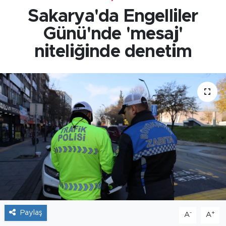
Sakarya'da Engelliler
Günü'nde 'mesaj'
niteliğinde denetim
Paylaş
-
+
A
A