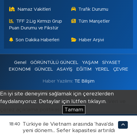
Namaz Vakitleri
Trafik Durumu
TFF 2.Lig Kırmızı Grup
Tüm Manşetler
Puan Durumu ve Fikstür
Son Dakika Haberleri
Haber Arşivi
Genel
GÖRÜNTÜLÜ GÜNCEL
YAŞAM
SİYASET
EKONOMİ
GÜNCEL
ASAYİŞ
EĞİTİM
YEREL
ÇEVRE
Haber Yazılımı:
TE Bilişim
En iyi site deneyimi sağlamak için çerezlerden
faydalanıyoruz. Detaylar için lütfen tıklayın.
Veri ve
çerez açıklama politikası
Tamam
Türkiye ile Vietnam arasında 'hava'da
18:40
yeni dönem... Sefer kapasitesi artırıldı