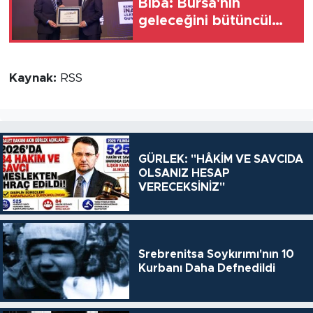
Biba: Bursa'nın
geleceğini bütüncül
anlayışla planlıyoruz
Kaynak:
RSS
GÜRLEK: "HÂKİM VE SAVCIDA
OLSANIZ HESAP
VERECEKSİNİZ"
Srebrenitsa Soykırımı'nın 10
Kurbanı Daha Defnedildi