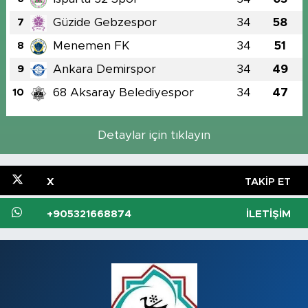
Güzide Gebzespor
34
58
7
Menemen FK
34
51
8
Ankara Demirspor
34
49
9
68 Aksaray Belediyespor
34
47
10
Detaylar için tıklayın
X
TAKIP ET
+905321668874
İLETIŞIM