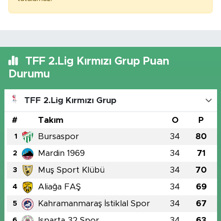
TFF 2.Lig Kırmızı Grup Puan
Durumu
TFF 2.Lig Kırmızı Grup
#
Takım
O
P
Bursaspor
34
80
1
Mardin 1969
34
71
2
Muş Sport Klübü
34
70
3
Aliağa FAŞ
34
69
4
Kahramanmaraş İstiklal Spor
34
67
5
Isparta 32 Spor
34
63
6