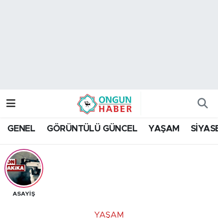
Nöbetçi Eczaneler
Hava Durumu
Namaz Vakitleri
Trafik Durumu
GENEL
GÖRÜNTÜLÜ GÜNCEL
YAŞAM
SİYAS
TFF 2.Lig Kırmızı Grup Puan Durumu ve Fikstür
Tüm Manşetler
Son Dakika Haberleri
ASAYİŞ
Haber Arşivi
YAŞAM