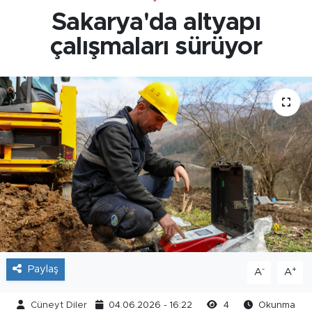
Sakarya'da altyapı
çalışmaları sürüyor
Paylaş
-
+
A
A
Cüneyt Diler
04.06.2026 - 16:22
4
Okunma