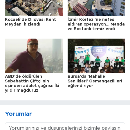
Kocaeli'de Dilovası Kent
İzmir Körfezi'ne nefes
Meydanı hızlandı
aldıran operasyon... Manda
ve Bostanlı temizlendi
ABD'de öldürülen
Bursa'da 'Mahalle
Sebahattin Çiftçi'nin
Şenlikleri' Osmangazilileri
eşinden adalet çağrısı: İki
eğlendiriyor
yıldır mağduruz
Yorumlar