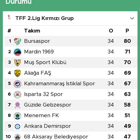
Durumu
TFF 2.Lig Kırmızı Grup
#
Takım
O
P
Bursaspor
34
80
1
Mardin 1969
34
71
2
Muş Sport Klübü
34
70
3
Aliağa FAŞ
34
69
4
Kahramanmaraş İstiklal Spor
34
67
5
Isparta 32 Spor
34
63
6
Güzide Gebzespor
34
58
7
Menemen FK
34
51
8
Ankara Demirspor
34
49
9
68 Aksaray Belediyespor
34
47
10