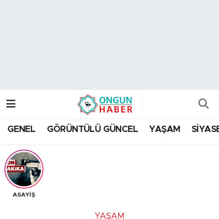
Nöbetçi Eczaneler
Hava Durumu
Namaz Vakitleri
Trafik Durumu
GENEL
GÖRÜNTÜLÜ GÜNCEL
YAŞAM
SİYAS
TFF 2.Lig Kırmızı Grup Puan Durumu ve Fikstür
Tüm Manşetler
Son Dakika Haberleri
ASAYİŞ
Haber Arşivi
YAŞAM