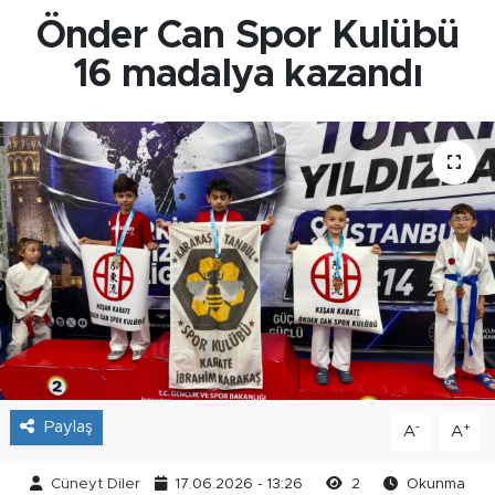
Önder Can Spor Kulübü
16 madalya kazandı
Paylaş
-
+
A
A
Cüneyt Diler
17.06.2026 - 13:26
2
Okunma