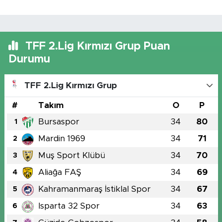
TFF 2.Lig Kırmızı Grup Puan
Durumu
TFF 2.Lig Kırmızı Grup
#
Takım
O
P
Bursaspor
34
80
1
Mardin 1969
34
71
2
Muş Sport Klübü
34
70
3
Aliağa FAŞ
34
69
4
Kahramanmaraş İstiklal Spor
34
67
5
Isparta 32 Spor
34
63
6