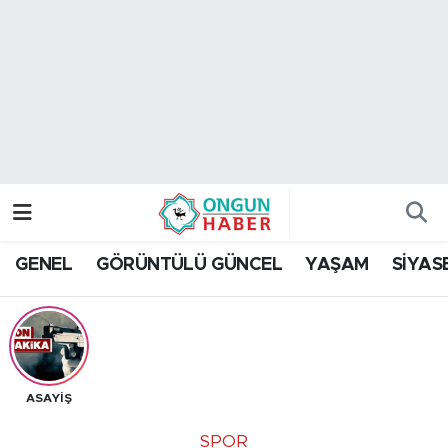
Nöbetçi Eczaneler
Hava Durumu
Namaz Vakitleri
Trafik Durumu
GENEL
GÖRÜNTÜLÜ GÜNCEL
YAŞAM
SİYAS
TFF 2.Lig Kırmızı Grup Puan Durumu ve Fikstür
Tüm Manşetler
Son Dakika Haberleri
ASAYİŞ
Haber Arşivi
SPOR