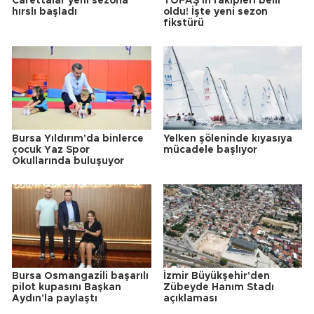
Carettalar yeni sezona
TOFAŞ'ın rakipleri belli
hırslı başladı
oldu! İşte yeni sezon
fikstürü
Bursa Yıldırım'da binlerce
Yelken şöleninde kıyasıya
çocuk Yaz Spor
mücadele başlıyor
Okullarında buluşuyor
Bursa Osmangazili başarılı
İzmir Büyükşehir'den
pilot kupasını Başkan
Zübeyde Hanım Stadı
Aydın'la paylaştı
açıklaması