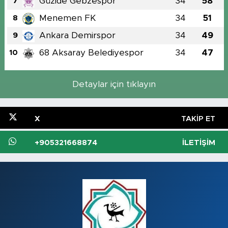
Güzide Gebzespor
34
58
7
Menemen FK
34
51
8
Ankara Demirspor
34
49
9
68 Aksaray Belediyespor
34
47
10
Detaylar için tıklayın
X
TAKIP ET
+905321668874
İLETIŞIM