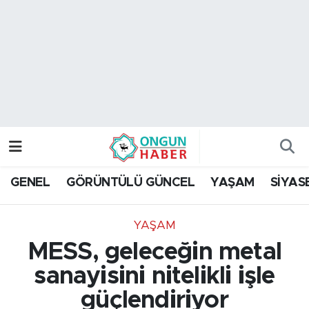
Nöbetçi Eczaneler
Hava Durumu
Namaz Vakitleri
Trafik Durumu
GENEL
GÖRÜNTÜLÜ GÜNCEL
YAŞAM
SİYAS
TFF 2.Lig Kırmızı Grup Puan Durumu ve Fikstür
YAŞAM
Tüm Manşetler
MESS, geleceğin metal
Son Dakika Haberleri
sanayisini nitelikli işle
güçlendiriyor
Haber Arşivi