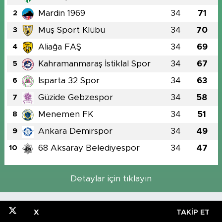
Mardin 1969
34
71
2
Muş Sport Klübü
34
70
3
Aliağa FAŞ
34
69
4
Kahramanmaraş İstiklal Spor
34
67
5
Isparta 32 Spor
34
63
6
Güzide Gebzespor
34
58
7
Menemen FK
34
51
8
Ankara Demirspor
34
49
9
68 Aksaray Belediyespor
34
47
10
Detaylar için tıklayın
X
TAKIP ET