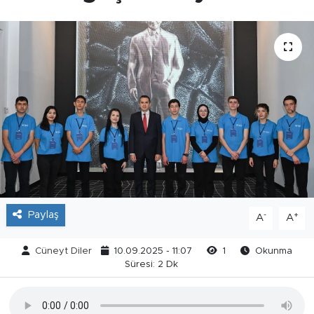
Paylaş
-
+
A
A
Cüneyt Diler
10.09.2025 - 11:07
1
Okunma
Süresi: 2 Dk