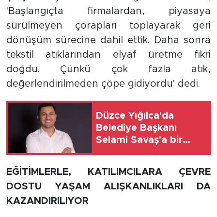
'Başlangıçta firmalardan, piyasaya
sürülmeyen çorapları toplayarak geri
dönüşüm sürecine dahil ettik. Daha sonra
tekstil atıklarından elyaf üretme fikri
doğdu. Çünkü çok fazla atık,
değerlendirilmeden çöpe gidiyordu' dedi.
Düzce Yığılca'da
Belediye Başkanı
Selami Savaş'a bir
kapı daha kapandı!
EĞİTİMLERLE, KATILIMCILARA ÇEVRE
DOSTU YAŞAM ALIŞKANLIKLARI DA
KAZANDIRILIYOR