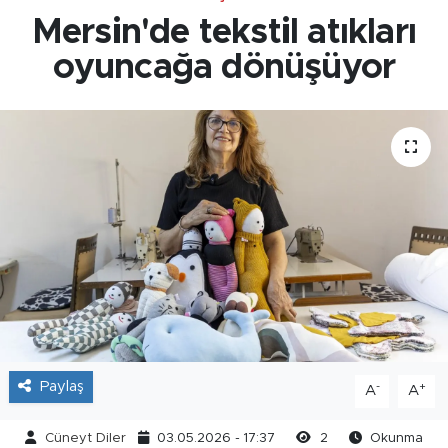
Mersin'de tekstil atıkları
oyuncağa dönüşüyor
Paylaş
-
+
A
A
Cüneyt Diler
03.05.2026 - 17:37
2
Okunma