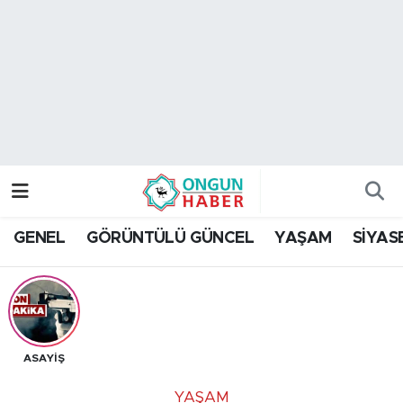
Nöbetçi Eczaneler
Hava Durumu
Namaz Vakitleri
Trafik Durumu
GENEL
GÖRÜNTÜLÜ GÜNCEL
YAŞAM
SİYAS
TFF 2.Lig Kırmızı Grup Puan Durumu ve Fikstür
Tüm Manşetler
Son Dakika Haberleri
ASAYİŞ
Haber Arşivi
YAŞAM