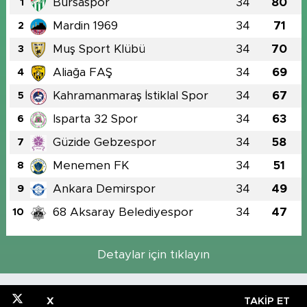
Bursaspor
34
80
1
Mardin 1969
34
71
2
Muş Sport Klübü
34
70
3
Aliağa FAŞ
34
69
4
Kahramanmaraş İstiklal Spor
34
67
5
Isparta 32 Spor
34
63
6
Güzide Gebzespor
34
58
7
Menemen FK
34
51
8
Ankara Demirspor
34
49
9
68 Aksaray Belediyespor
34
47
10
Detaylar için tıklayın
X
TAKIP ET