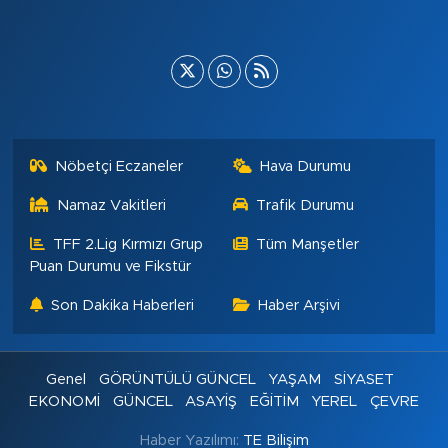
Nöbetçi Eczaneler
Hava Durumu
Namaz Vakitleri
Trafik Durumu
TFF 2.Lig Kırmızı Grup
Tüm Manşetler
Puan Durumu ve Fikstür
Son Dakika Haberleri
Haber Arşivi
Genel
GÖRÜNTÜLÜ GÜNCEL
YAŞAM
SİYASET
EKONOMİ
GÜNCEL
ASAYİŞ
EĞİTİM
YEREL
ÇEVRE
Haber Yazılımı:
TE Bilişim