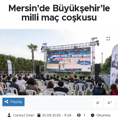
Mersin’de Büyükşehir’le
milli maç coşkusu
Paylaş
-
+
A
A
Cüneyt Diler
10.09.2025 - 11:24
7
Okunma