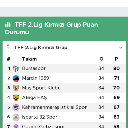
TFF 2.Lig Kırmızı Grup Puan
Durumu
TFF 2.Lig Kırmızı Grup
#
Takım
O
P
Bursaspor
34
80
1
Mardin 1969
34
71
2
Muş Sport Klübü
34
70
3
Aliağa FAŞ
34
69
4
Kahramanmaraş İstiklal Spor
34
67
5
Isparta 32 Spor
34
63
6
Güzide Gebzespor
34
58
7