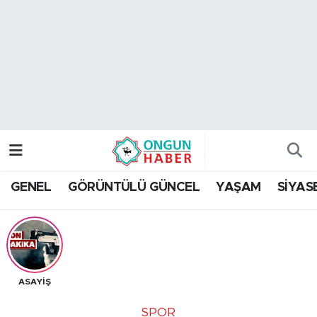
Nöbetçi Eczaneler
Hava Durumu
Namaz Vakitleri
Trafik Durumu
GENEL
GÖRÜNTÜLÜ GÜNCEL
YAŞAM
SİYAS
TFF 2.Lig Kırmızı Grup Puan Durumu ve Fikstür
Tüm Manşetler
Son Dakika Haberleri
ASAYİŞ
Haber Arşivi
SPOR