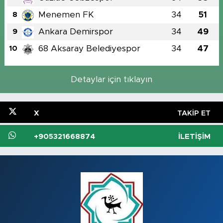
Menemen FK
34
51
8
Ankara Demirspor
34
49
9
68 Aksaray Belediyespor
34
47
10
Detaylar için tıklayın
X
TAKIP ET
+905321668874
İLETIŞIM