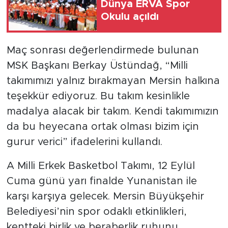
Dünya ERVA Spor
Okulu açıldı
Maç sonrası değerlendirmede bulunan
MSK Başkanı Berkay Üstündağ, “Milli
takımımızı yalnız bırakmayan Mersin halkına
teşekkür ediyoruz. Bu takım kesinlikle
madalya alacak bir takım. Kendi takımımızın
da bu heyecana ortak olması bizim için
gurur verici” ifadelerini kullandı.
A Milli Erkek Basketbol Takımı, 12 Eylül
Cuma günü yarı finalde Yunanistan ile
karşı karşıya gelecek. Mersin Büyükşehir
Belediyesi’nin spor odaklı etkinlikleri,
kentteki birlik ve beraberlik ruhunu