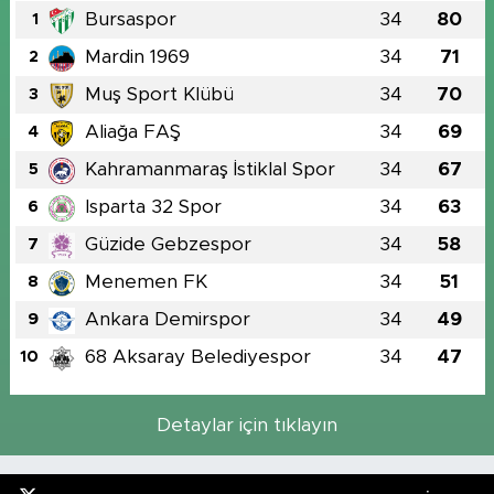
Bursaspor
34
80
1
Mardin 1969
34
71
2
Muş Sport Klübü
34
70
3
Aliağa FAŞ
34
69
4
Kahramanmaraş İstiklal Spor
34
67
5
Isparta 32 Spor
34
63
6
Güzide Gebzespor
34
58
7
Menemen FK
34
51
8
Ankara Demirspor
34
49
9
68 Aksaray Belediyespor
34
47
10
Detaylar için tıklayın