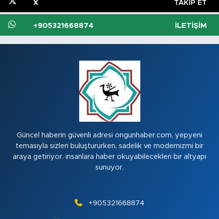
X
TAKIP ET
+905321668874
İLETIŞIM
Güncel haberin güvenli adresi ongunhaber.com, yepyeni
temasıyla sizleri buluştururken, sadelik ve modernizmi bir
araya getiriyor. insanlara haber okuyabilecekleri bir altyapı
sunuyor.
+905321668874