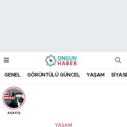
Nöbetçi Eczaneler
Hava Durumu
Namaz Vakitleri
Trafik Durumu
GENEL
GÖRÜNTÜLÜ GÜNCEL
YAŞAM
SİYAS
TFF 2.Lig Kırmızı Grup Puan Durumu ve Fikstür
Tüm Manşetler
Son Dakika Haberleri
ASAYİŞ
Haber Arşivi
YAŞAM