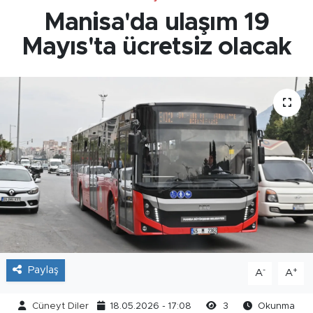
Manisa'da ulaşım 19
Mayıs'ta ücretsiz olacak
Paylaş
-
+
A
A
Cüneyt Diler
18.05.2026 - 17:08
3
Okunma