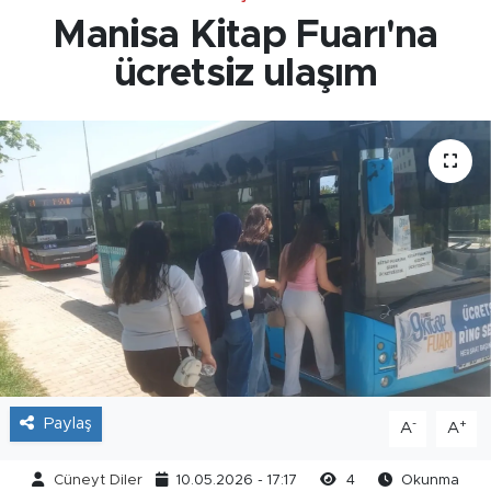
Manisa Kitap Fuarı'na
ücretsiz ulaşım
Paylaş
-
+
A
A
Cüneyt Diler
10.05.2026 - 17:17
4
Okunma