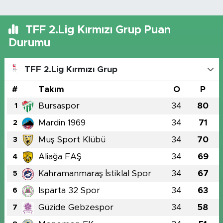
TFF 2.Lig Kırmızı Grup Puan
Durumu
TFF 2.Lig Kırmızı Grup
#
Takım
O
P
Bursaspor
34
80
1
Mardin 1969
34
71
2
Muş Sport Klübü
34
70
3
Aliağa FAŞ
34
69
4
Kahramanmaraş İstiklal Spor
34
67
5
Isparta 32 Spor
34
63
6
Güzide Gebzespor
34
58
7