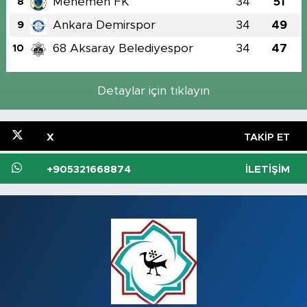
Menemen FK
34
51
8
Ankara Demirspor
34
49
9
68 Aksaray Belediyespor
34
47
10
Detaylar için tıklayın
X
TAKIP ET
+905321668874
İLETIŞIM