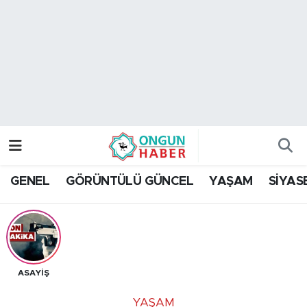
Nöbetçi Eczaneler
Hava Durumu
Namaz Vakitleri
Trafik Durumu
GENEL
GÖRÜNTÜLÜ GÜNCEL
YAŞAM
SİYAS
TFF 2.Lig Kırmızı Grup Puan Durumu ve Fikstür
Tüm Manşetler
Son Dakika Haberleri
ASAYİŞ
Haber Arşivi
YAŞAM