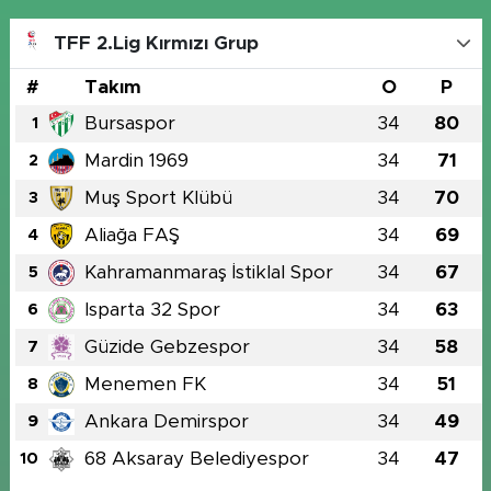
TFF 2.Lig Kırmızı Grup
#
Takım
O
P
Bursaspor
34
80
1
Mardin 1969
34
71
2
Muş Sport Klübü
34
70
3
Aliağa FAŞ
34
69
4
Kahramanmaraş İstiklal Spor
34
67
5
Isparta 32 Spor
34
63
6
Güzide Gebzespor
34
58
7
Menemen FK
34
51
8
Ankara Demirspor
34
49
9
68 Aksaray Belediyespor
34
47
10