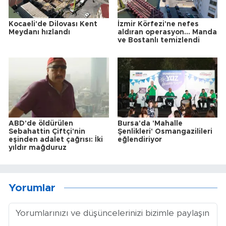
Kocaeli'de Dilovası Kent
İzmir Körfezi'ne nefes
Meydanı hızlandı
aldıran operasyon... Manda
ve Bostanlı temizlendi
ABD'de öldürülen
Bursa'da 'Mahalle
Sebahattin Çiftçi'nin
Şenlikleri' Osmangazilileri
eşinden adalet çağrısı: İki
eğlendiriyor
yıldır mağduruz
Yorumlar