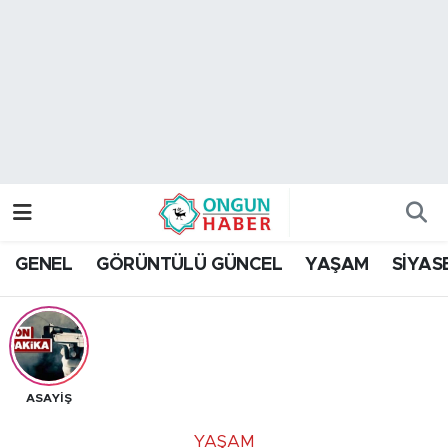
Nöbetçi Eczaneler
Hava Durumu
Namaz Vakitleri
Trafik Durumu
GENEL
GÖRÜNTÜLÜ GÜNCEL
YAŞAM
SİYAS
TFF 2.Lig Kırmızı Grup Puan Durumu ve Fikstür
Tüm Manşetler
Son Dakika Haberleri
ASAYİŞ
Haber Arşivi
YAŞAM