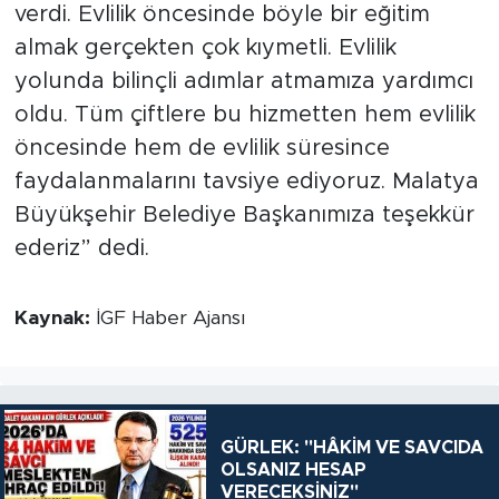
verdi. Evlilik öncesinde böyle bir eğitim
almak gerçekten çok kıymetli. Evlilik
yolunda bilinçli adımlar atmamıza yardımcı
oldu. Tüm çiftlere bu hizmetten hem evlilik
öncesinde hem de evlilik süresince
faydalanmalarını tavsiye ediyoruz. Malatya
Büyükşehir Belediye Başkanımıza teşekkür
ederiz” dedi.
Kaynak:
İGF Haber Ajansı
GÜRLEK: "HÂKİM VE SAVCIDA
OLSANIZ HESAP
VERECEKSİNİZ"