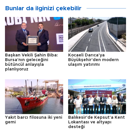
Bunlar da ilginizi çekebilir
Başkan Vekili Şahin Biba:
Kocaeli Darıca'ya
Bursa'nın geleceğini
Büyükşehir'den modern
bütüncül anlayışla
ulaşım yatırımı
planlıyoruz
Yakıt barcı filosuna iki yeni
Balıkesir'de Kepsut'a Kent
gemi
Lokantası ve altyapı
desteği