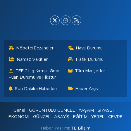
Nöbetçi Eczaneler
Hava Durumu
Namaz Vakitleri
Trafik Durumu
TFF 2.Lig Kırmızı Grup
Tüm Manşetler
Puan Durumu ve Fikstür
Son Dakika Haberleri
Haber Arşivi
Genel
GÖRÜNTÜLÜ GÜNCEL
YAŞAM
SİYASET
EKONOMİ
GÜNCEL
ASAYİŞ
EĞİTİM
YEREL
ÇEVRE
Haber Yazılımı:
TE Bilişim