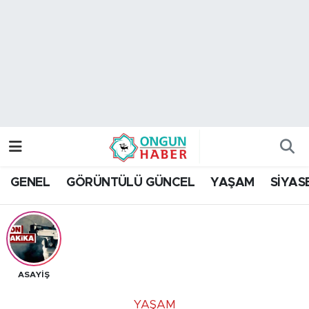
Nöbetçi Eczaneler
Hava Durumu
Namaz Vakitleri
Trafik Durumu
GENEL
GÖRÜNTÜLÜ GÜNCEL
YAŞAM
SİYAS
TFF 2.Lig Kırmızı Grup Puan Durumu ve Fikstür
Tüm Manşetler
Son Dakika Haberleri
ASAYİŞ
Haber Arşivi
YAŞAM