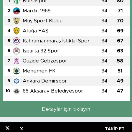
Bursaspor
34
80
1
Mardin 1969
34
71
2
Muş Sport Klübü
34
70
3
Aliağa FAŞ
34
69
4
Kahramanmaraş İstiklal Spor
34
67
5
Isparta 32 Spor
34
63
6
Güzide Gebzespor
34
58
7
Menemen FK
34
51
8
Ankara Demirspor
34
49
9
68 Aksaray Belediyespor
34
47
10
Detaylar için tıklayın
X
TAKIP ET