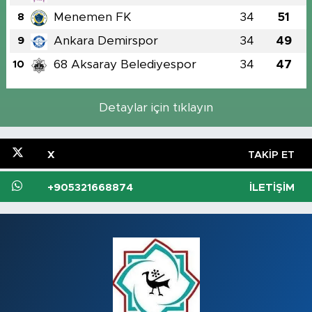
Menemen FK
34
51
8
Ankara Demirspor
34
49
9
68 Aksaray Belediyespor
34
47
10
Detaylar için tıklayın
X
TAKIP ET
+905321668874
İLETIŞIM