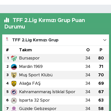
TFF 2.Lig Kırmızı Grup Puan
Durumu
TFF 2.Lig Kırmızı Grup
#
Takım
O
P
Bursaspor
34
80
1
Mardin 1969
34
71
2
Muş Sport Klübü
34
70
3
Aliağa FAŞ
34
69
4
Kahramanmaraş İstiklal Spor
34
67
5
Isparta 32 Spor
34
63
6
Güzide Gebzespor
34
58
7