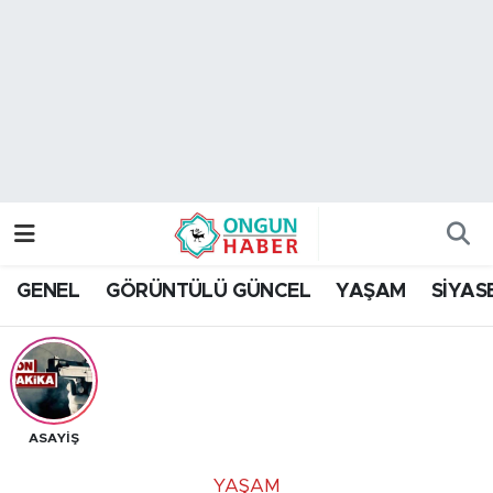
Nöbetçi Eczaneler
Hava Durumu
Namaz Vakitleri
Trafik Durumu
GENEL
GÖRÜNTÜLÜ GÜNCEL
YAŞAM
SİYAS
TFF 2.Lig Kırmızı Grup Puan Durumu ve Fikstür
Tüm Manşetler
Son Dakika Haberleri
ASAYİŞ
Haber Arşivi
YAŞAM