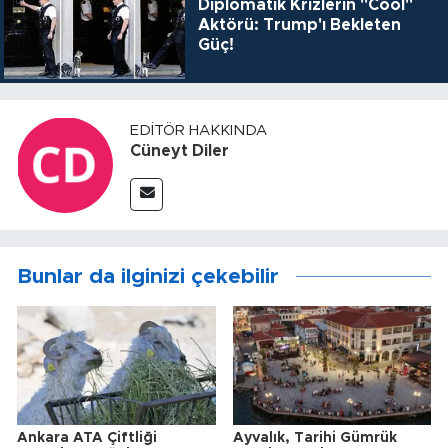
Diplomatik Krizlerin "Cool"
Aktörü: Trump'ı Bekleten
Güç!
EDITÖR HAKKINDA
Cüneyt Diler
Bunlar da ilginizi çekebilir
Ankara ATA Çiftliği
Ayvalık, Tarihi Gümrük