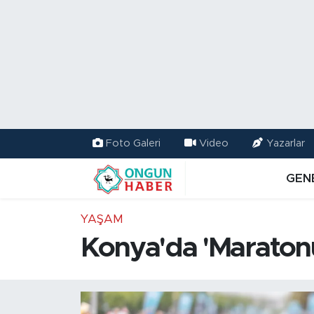
Nöbetçi Eczaneler
Hava Durumu
Namaz Vakitleri
Foto Galeri
Video
Yazarlar
Trafik Durumu
GEN
TFF 2.Lig Kırmızı Grup Puan Durumu ve Fikstür
YAŞAM
Tüm Manşetler
Konya'da 'Maratonu
Son Dakika Haberleri
Haber Arşivi