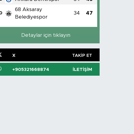
68 Aksaray
34
47
0
Belediyespor
Detaylar için tıklayın
X
TAKIP ET
+905321668874
İLETIŞIM