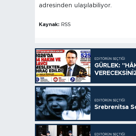
adresinden ulaşılabiliyor.
Kaynak:
RSS
EDITÖRÜN SEÇTIĞI
GÜRLEK: "HÂ
VERECEKSİNİ
EDITÖRÜN SEÇTIĞI
Srebrenitsa S
EDITÖRÜN SEÇTIĞI