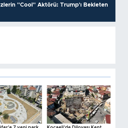
izlerin "Cool" Aktörü: Trump'ı Bekleten
üfer'e 7 yeni park
Kocaeli'de Dilovası Kent