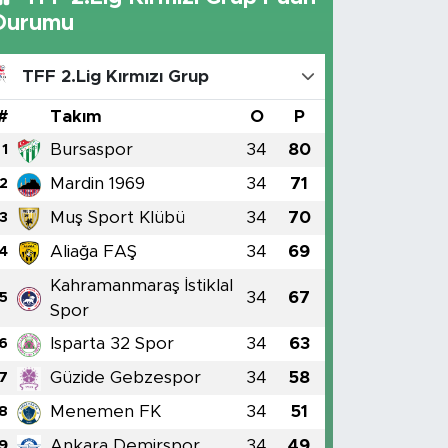
Durumu
TFF 2.Lig Kırmızı Grup
#
Takım
O
P
Bursaspor
34
80
1
Mardin 1969
34
71
2
Muş Sport Klübü
34
70
3
Aliağa FAŞ
34
69
4
Kahramanmaraş İstiklal
34
67
5
Spor
Isparta 32 Spor
34
63
6
Güzide Gebzespor
34
58
7
Menemen FK
34
51
8
Ankara Demirspor
34
49
9