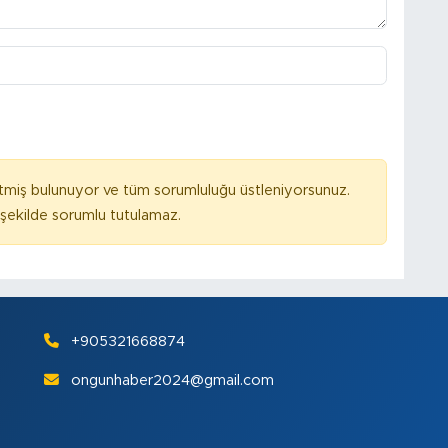
tmiş bulunuyor ve tüm sorumluluğu üstleniyorsunuz.
ekilde sorumlu tutulamaz.
+905321668874
ongunhaber2024@gmail.com