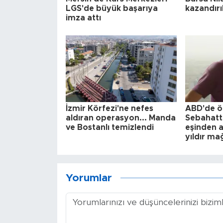
LGS'de büyük başarıya
kazandırı
imza attı
İzmir Körfezi'ne nefes
ABD'de ö
aldıran operasyon... Manda
Sebahatti
ve Bostanlı temizlendi
eşinden ad
yıldır m
Yorumlar