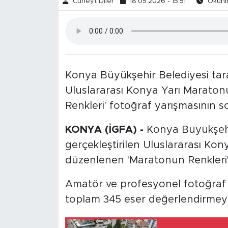
Cüneyt Diler
18.05.2026 - 15:51
Okunma
Konya Büyükşehir Belediyesi taraf
Uluslararası Konya Yarı Marato
Renkleri' fotoğraf yarışmasının so
KONYA (İGFA) -
Konya Büyükşehir
gerçekleştirilen Uluslararası K
düzenlenen 'Maratonun Renkleri'
Amatör ve profesyonel fotoğraf s
toplam 345 eser değerlendirmey