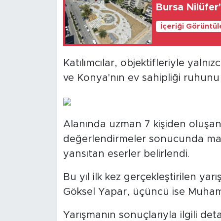
Bursa Nilüfer
İçeriği Görüntü
Katılımcılar, objektifleriyle yaln
ve Konya'nın ev sahipliği ruhunu 
Alanında uzman 7 kişiden oluşan 
değerlendirmeler sonucunda mar
yansıtan eserler belirlendi.
Bu yıl ilk kez gerçekleştirilen yar
Göksel Yapar, üçüncü ise Muha
Yarışmanın sonuçlarıyla ilgili det