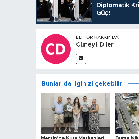
Diplomatik Kr
Güç!
EDITÖR HAKKINDA
Cüneyt Diler
Bunlar da ilginizi çekebilir
Mersin'de Kurs Merkezleri
Bursa Nil