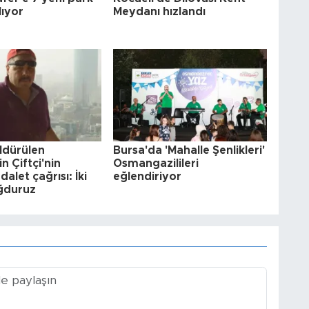
lıyor
Meydanı hızlandı
ldürülen
Bursa'da 'Mahalle Şenlikleri'
n Çiftçi'nin
Osmangazilileri
alet çağrısı: İki
eğlendiriyor
ağduruz