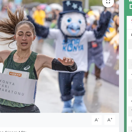
-
+
A
A