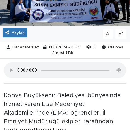
Paylaş
-
+
A
A
Haber Merkezi
14.10.2024 - 15:20
3
Okunma
Süresi: 1 Dk
Konya Büyükşehir Belediyesi bünyesinde
hizmet veren Lise Medeniyet
Akademileri’nde (LİMA) öğrenciler, İl
Emniyet Müdürlüğü ekipleri tarafından