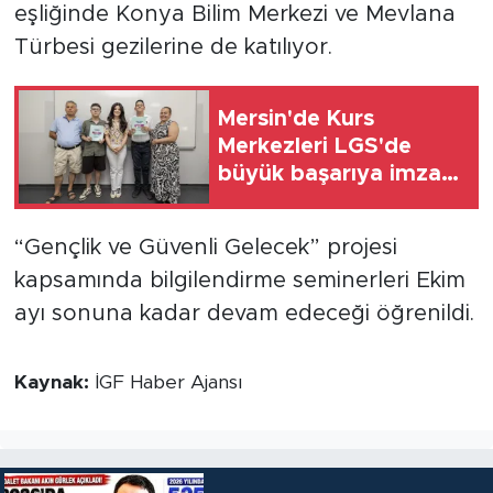
eşliğinde Konya Bilim Merkezi ve Mevlana
Türbesi gezilerine de katılıyor.
Mersin'de Kurs
Merkezleri LGS'de
büyük başarıya imza
attı
“Gençlik ve Güvenli Gelecek” projesi
kapsamında bilgilendirme seminerleri Ekim
ayı sonuna kadar devam edeceği öğrenildi.
Kaynak:
İGF Haber Ajansı