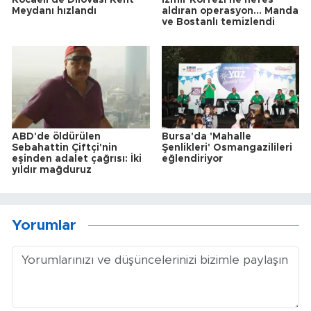
Kocaeli'de Dilovası Kent
İzmir Körfezi'ne nefes
Meydanı hızlandı
aldıran operasyon... Manda
ve Bostanlı temizlendi
ABD'de öldürülen
Bursa'da 'Mahalle
Sebahattin Çiftçi'nin
Şenlikleri' Osmangazilileri
eşinden adalet çağrısı: İki
eğlendiriyor
yıldır mağduruz
Yorumlar