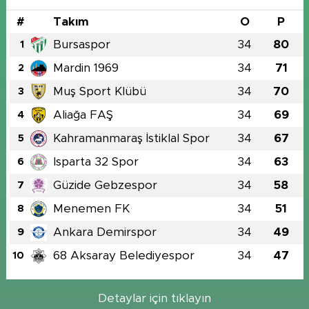
#
Takım
O
P
Bursaspor
34
80
1
Mardin 1969
34
71
2
Muş Sport Klübü
34
70
3
Aliağa FAŞ
34
69
4
Kahramanmaraş İstiklal Spor
34
67
5
Isparta 32 Spor
34
63
6
Güzide Gebzespor
34
58
7
Menemen FK
34
51
8
Ankara Demirspor
34
49
9
68 Aksaray Belediyespor
34
47
10
Detaylar için tıklayın