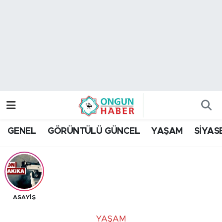
Nöbetçi Eczaneler
Hava Durumu
Namaz Vakitleri
Trafik Durumu
GENEL
GÖRÜNTÜLÜ GÜNCEL
YAŞAM
SİYAS
TFF 2.Lig Kırmızı Grup Puan Durumu ve Fikstür
Tüm Manşetler
Son Dakika Haberleri
ASAYİŞ
Haber Arşivi
YAŞAM