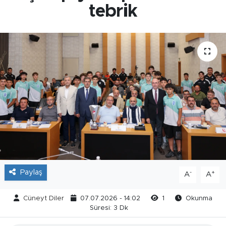
tebrik
Paylaş
-
+
A
A
Cüneyt Diler
07.07.2026 - 14:02
1
Okunma
Süresi: 3 Dk