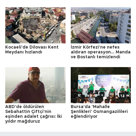
Kocaeli'de Dilovası Kent
İzmir Körfezi'ne nefes
Meydanı hızlandı
aldıran operasyon... Manda
ve Bostanlı temizlendi
ABD'de öldürülen
Bursa'da 'Mahalle
Sebahattin Çiftçi'nin
Şenlikleri' Osmangazilileri
eşinden adalet çağrısı: İki
eğlendiriyor
yıldır mağduruz