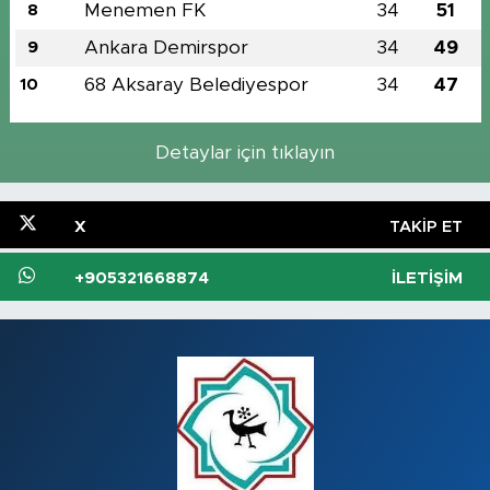
Menemen FK
34
51
8
Ankara Demirspor
34
49
9
68 Aksaray Belediyespor
34
47
10
Detaylar için tıklayın
X
TAKIP ET
+905321668874
İLETIŞIM