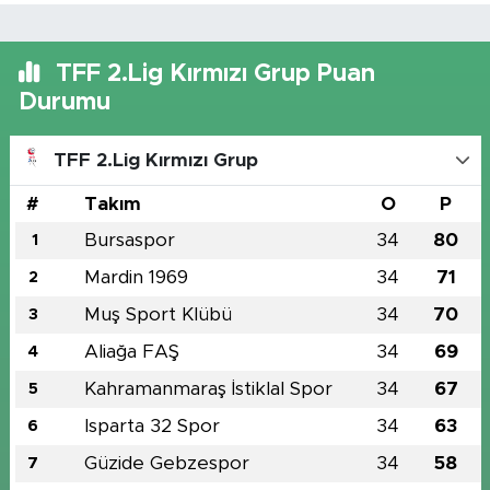
TFF 2.Lig Kırmızı Grup Puan
Durumu
TFF 2.Lig Kırmızı Grup
#
Takım
O
P
Bursaspor
34
80
1
Mardin 1969
34
71
2
Muş Sport Klübü
34
70
3
Aliağa FAŞ
34
69
4
Kahramanmaraş İstiklal Spor
34
67
5
Isparta 32 Spor
34
63
6
Güzide Gebzespor
34
58
7