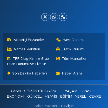
Nöbetçi Eczaneler
Hava Durumu
Namaz Vakitleri
Trafik Durumu
TFF 2.Lig Kırmızı Grup
Tüm Manşetler
Puan Durumu ve Fikstür
Son Dakika Haberleri
Haber Arşivi
Genel
GÖRÜNTÜLÜ GÜNCEL
YAŞAM
SİYASET
EKONOMİ
GÜNCEL
ASAYİŞ
EĞİTİM
YEREL
ÇEVRE
Haber Yazılımı:
TE Bilişim