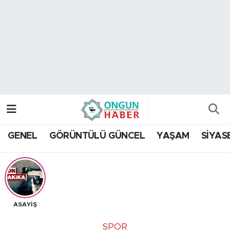
Nöbetçi Eczaneler
Hava Durumu
Namaz Vakitleri
Trafik Durumu
GENEL
GÖRÜNTÜLÜ GÜNCEL
YAŞAM
SİYAS
TFF 2.Lig Kırmızı Grup Puan Durumu ve Fikstür
Tüm Manşetler
Son Dakika Haberleri
ASAYİŞ
Haber Arşivi
SPOR