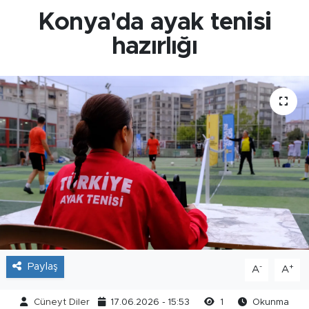
Konya'da ayak tenisi
hazırlığı
Paylaş
-
+
A
A
Cüneyt Diler
17.06.2026 - 15:53
1
Okunma