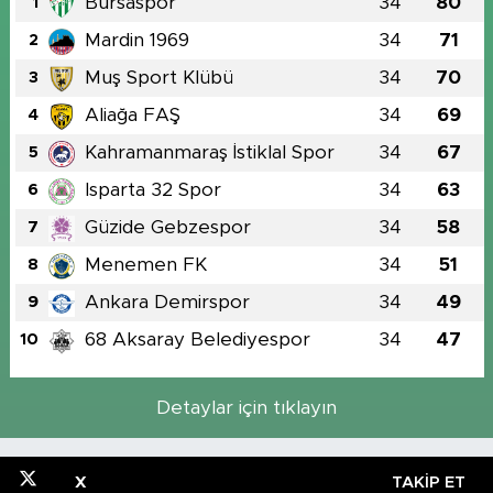
Bursaspor
34
80
1
Mardin 1969
34
71
2
Muş Sport Klübü
34
70
3
Aliağa FAŞ
34
69
4
Kahramanmaraş İstiklal Spor
34
67
5
Isparta 32 Spor
34
63
6
Güzide Gebzespor
34
58
7
Menemen FK
34
51
8
Ankara Demirspor
34
49
9
68 Aksaray Belediyespor
34
47
10
Detaylar için tıklayın
X
TAKIP ET