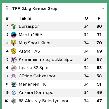
TFF 2.Lig Kırmızı Grup
#
Takım
O
P
Bursaspor
34
80
1
Mardin 1969
34
71
2
Muş Sport Klübü
34
70
3
Aliağa FAŞ
34
69
4
Kahramanmaraş İstiklal Spor
34
67
5
Isparta 32 Spor
34
63
6
Güzide Gebzespor
34
58
7
Menemen FK
34
51
8
Ankara Demirspor
34
49
9
68 Aksaray Belediyespor
34
47
10