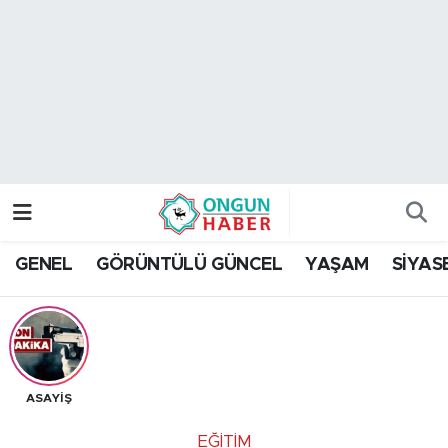
Nöbetçi Eczaneler
Hava Durumu
Namaz Vakitleri
Trafik Durumu
GENEL
GÖRÜNTÜLÜ GÜNCEL
YAŞAM
SİYAS
TFF 2.Lig Kırmızı Grup Puan Durumu ve Fikstür
Tüm Manşetler
Son Dakika Haberleri
ASAYİŞ
Haber Arşivi
EĞİTİM