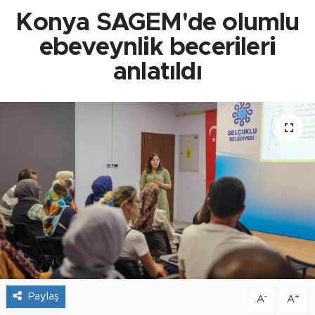
Konya SAGEM'de olumlu
ebeveynlik becerileri
anlatıldı
Paylaş
-
+
A
A