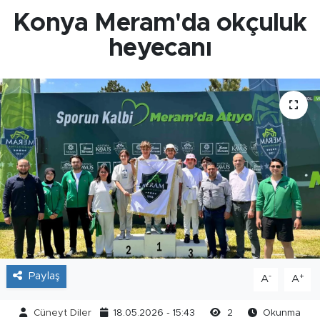
Konya Meram'da okçuluk
heyecanı
Paylaş
-
+
A
A
Cüneyt Diler
18.05.2026 - 15:43
2
Okunma