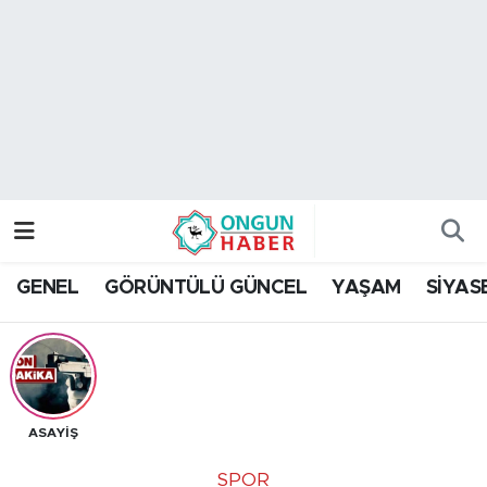
Nöbetçi Eczaneler
Hava Durumu
Namaz Vakitleri
Trafik Durumu
GENEL
GÖRÜNTÜLÜ GÜNCEL
YAŞAM
SİYAS
TFF 2.Lig Kırmızı Grup Puan Durumu ve Fikstür
Tüm Manşetler
Son Dakika Haberleri
ASAYİŞ
Haber Arşivi
SPOR