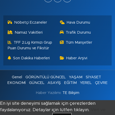
Nöbetçi Eczaneler
Hava Durumu
Namaz Vakitleri
Trafik Durumu
TFF 2.Lig Kırmızı Grup
Tüm Manşetler
Puan Durumu ve Fikstür
Son Dakika Haberleri
Haber Arşivi
Genel
GÖRÜNTÜLÜ GÜNCEL
YAŞAM
SİYASET
EKONOMİ
GÜNCEL
ASAYİŞ
EĞİTİM
YEREL
ÇEVRE
Haber Yazılımı:
TE Bilişim
En iyi site deneyimi sağlamak için çerezlerden
faydalanıyoruz. Detaylar için lütfen tıklayın.
Veri ve