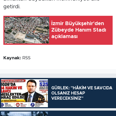
getirdi.
İzmir Büyükşehir'den
Zübeyde Hanım Stadı
açıklaması
Kaynak:
RSS
GÜRLEK: "HÂKİM VE SAVCIDA
OLSANIZ HESAP
VERECEKSİNİZ"