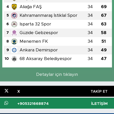
Aliağa FAŞ
34
69
4
Kahramanmaraş İstiklal Spor
34
67
5
Isparta 32 Spor
34
63
6
Güzide Gebzespor
34
58
7
Menemen FK
34
51
8
Ankara Demirspor
34
49
9
68 Aksaray Belediyespor
34
47
10
Detaylar için tıklayın
X
TAKIP ET
+905321668874
İLETIŞIM