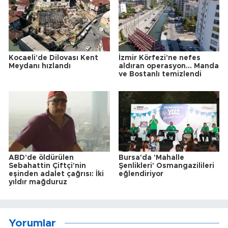
Kocaeli'de Dilovası Kent
İzmir Körfezi'ne nefes
Meydanı hızlandı
aldıran operasyon... Manda
ve Bostanlı temizlendi
ABD'de öldürülen
Bursa'da 'Mahalle
Sebahattin Çiftçi'nin
Şenlikleri' Osmangazilileri
eşinden adalet çağrısı: İki
eğlendiriyor
yıldır mağduruz
Yorumlar