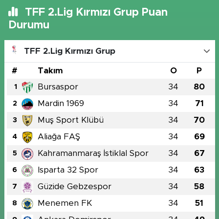
TFF 2.Lig Kırmızı Grup Puan
Durumu
TFF 2.Lig Kırmızı Grup
#
Takım
O
P
Bursaspor
34
80
1
Mardin 1969
34
71
2
Muş Sport Klübü
34
70
3
Aliağa FAŞ
34
69
4
Kahramanmaraş İstiklal Spor
34
67
5
Isparta 32 Spor
34
63
6
Güzide Gebzespor
34
58
7
Menemen FK
34
51
8