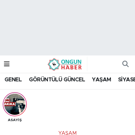
Nöbetçi Eczaneler
Hava Durumu
Namaz Vakitleri
Trafik Durumu
GENEL
GÖRÜNTÜLÜ GÜNCEL
YAŞAM
SİYAS
TFF 2.Lig Kırmızı Grup Puan Durumu ve Fikstür
Tüm Manşetler
Son Dakika Haberleri
ASAYİŞ
Haber Arşivi
YAŞAM