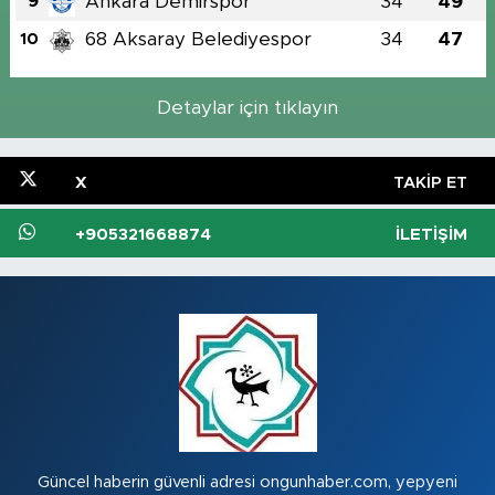
Ankara Demirspor
34
49
9
68 Aksaray Belediyespor
34
47
10
Detaylar için tıklayın
X
TAKIP ET
+905321668874
İLETIŞIM
Güncel haberin güvenli adresi ongunhaber.com, yepyeni