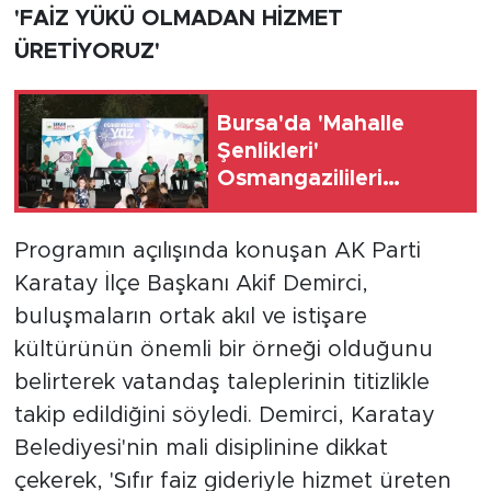
'FAİZ YÜKÜ OLMADAN HİZMET
ÜRETİYORUZ'
Bursa'da 'Mahalle
Şenlikleri'
Osmangazilileri
eğlendiriyor
Programın açılışında konuşan AK Parti
Karatay İlçe Başkanı Akif Demirci,
buluşmaların ortak akıl ve istişare
kültürünün önemli bir örneği olduğunu
belirterek vatandaş taleplerinin titizlikle
takip edildiğini söyledi. Demirci, Karatay
Belediyesi'nin mali disiplinine dikkat
çekerek, 'Sıfır faiz gideriyle hizmet üreten