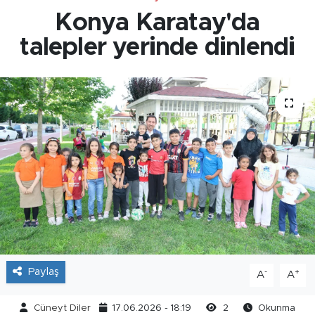
Konya Karatay'da
talepler yerinde dinlendi
Paylaş
-
+
A
A
Cüneyt Diler
17.06.2026 - 18:19
2
Okunma