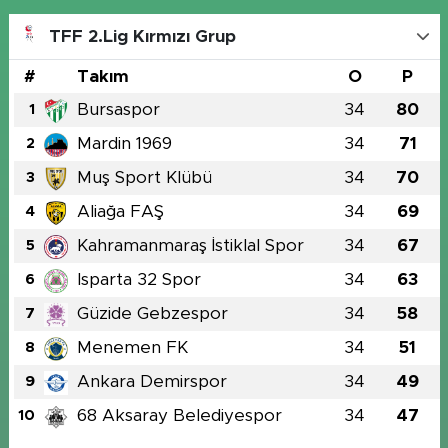
TFF 2.Lig Kırmızı Grup
#
Takım
O
P
Bursaspor
34
80
1
Mardin 1969
34
71
2
Muş Sport Klübü
34
70
3
Aliağa FAŞ
34
69
4
Kahramanmaraş İstiklal Spor
34
67
5
Isparta 32 Spor
34
63
6
Güzide Gebzespor
34
58
7
Menemen FK
34
51
8
Ankara Demirspor
34
49
9
68 Aksaray Belediyespor
34
47
10