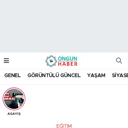
Nöbetçi Eczaneler
Hava Durumu
Namaz Vakitleri
Trafik Durumu
GENEL
GÖRÜNTÜLÜ GÜNCEL
YAŞAM
SİYAS
TFF 2.Lig Kırmızı Grup Puan Durumu ve Fikstür
Tüm Manşetler
Son Dakika Haberleri
ASAYİŞ
Haber Arşivi
EĞİTİM