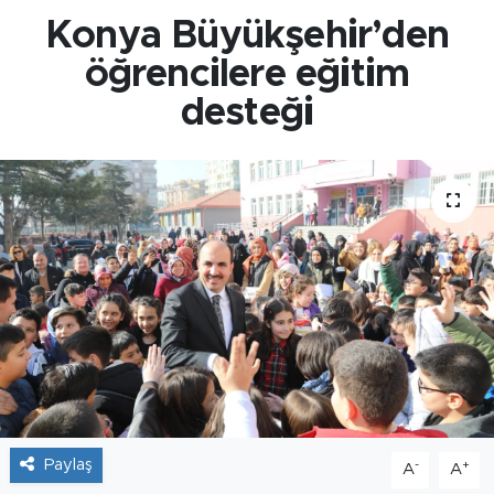
Konya Büyükşehir’den
öğrencilere eğitim
desteği
Paylaş
-
+
A
A