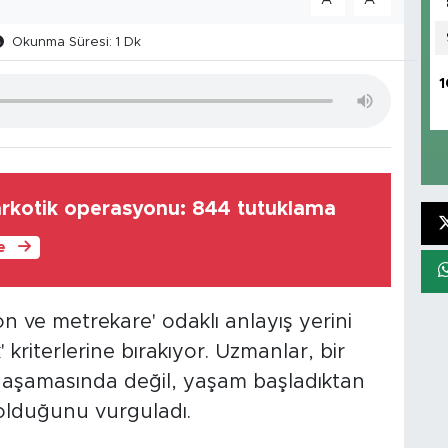
Okunma Süresi: 1 Dk
1
narkotik operasyonu: 844 tutuklama
le
 ve metrekare' odaklı anlayış yerini
' kriterlerine bırakıyor. Uzmanlar, bir
ış aşamasında değil, yaşam başladıktan
 olduğunu vurguladı.