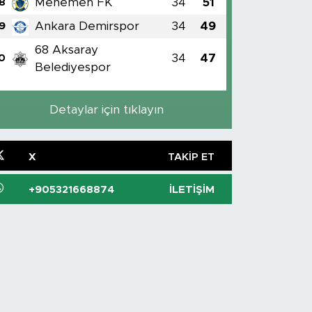
Menemen FK
34
51
8
Ankara Demirspor
34
49
9
68 Aksaray
34
47
0
Belediyespor
Detaylar için tıklayın
X
TAKIP ET
+905321668874
İLETIŞIM