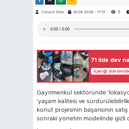
Cüneyt Diler
14.06.2026 - 17:51
5
71 ilde dev 
İçeriği Görüntü
Gayrimenkul sektöründe 'lokasyon
'yaşam kalitesi ve sürdürülebilirlik
konut projesinin başarısının sat
sonraki yönetim modelinde gizli