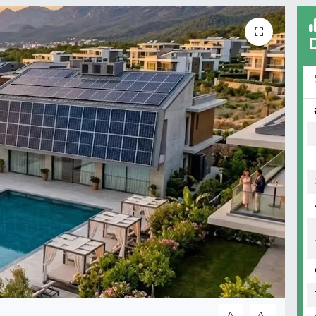
-
+
A
A