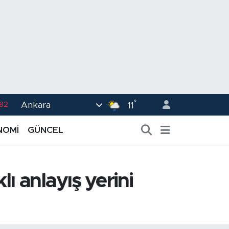
°
Ankara
.82
11
02
NOMİ
GÜNCEL
.19
.18
ı anlayış yerini
.19
%0