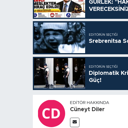
GÜRLEK: "HÂ
VERECEKSİNİ
EDITÖRÜN SEÇTIĞI
Srebrenitsa S
EDITÖRÜN SEÇTIĞI
Diplomatik Kr
Güç!
EDITÖR HAKKINDA
Cüneyt Diler