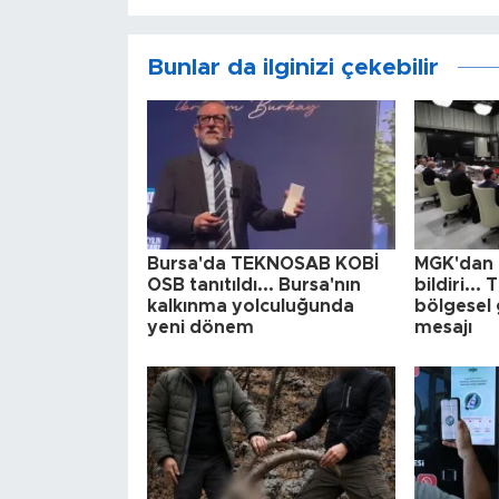
Bunlar da ilginizi çekebilir
Bursa'da TEKNOSAB KOBİ
MGK'dan 
OSB tanıtıldı... Bursa'nın
bildiri...
kalkınma yolculuğunda
bölgesel 
yeni dönem
mesajı