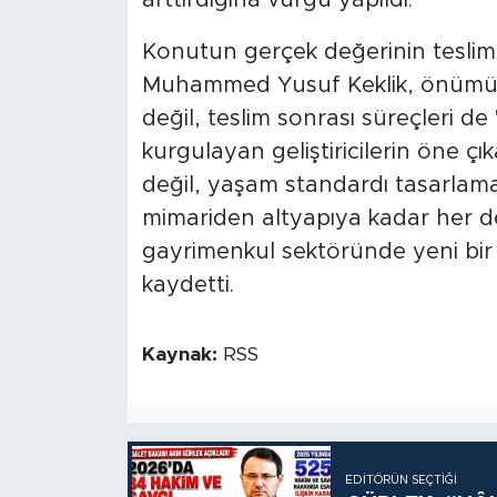
arttırdığına vurgu yapıldı.
Konutun gerçek değerinin teslim
Muhammed Yusuf Keklik, önümüzd
değil, teslim sonrası süreçleri de
kurgulayan geliştiricilerin öne çı
değil, yaşam standardı tasarlam
mimariden altyapıya kadar her de
gayrimenkul sektöründe yeni bir 
kaydetti.
Kaynak:
RSS
EDITÖRÜN SEÇTIĞI