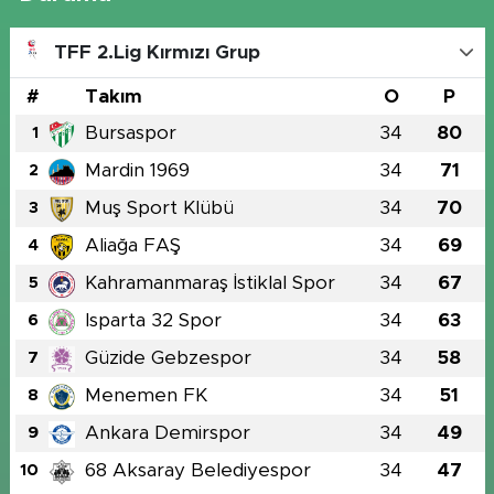
TFF 2.Lig Kırmızı Grup
#
Takım
O
P
Bursaspor
34
80
1
Mardin 1969
34
71
2
Muş Sport Klübü
34
70
3
Aliağa FAŞ
34
69
4
Kahramanmaraş İstiklal Spor
34
67
5
Isparta 32 Spor
34
63
6
Güzide Gebzespor
34
58
7
Menemen FK
34
51
8
Ankara Demirspor
34
49
9
68 Aksaray Belediyespor
34
47
10