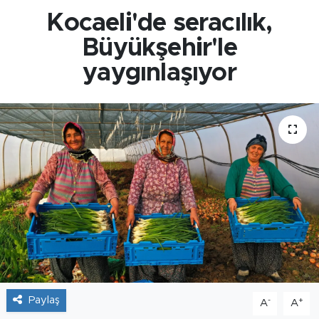
Kocaeli'de seracılık,
Büyükşehir'le
yaygınlaşıyor
Paylaş
-
+
A
A