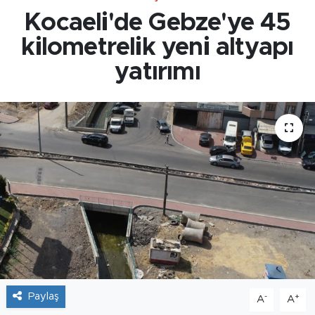
Kocaeli'de Gebze'ye 45
kilometrelik yeni altyapı
yatırımı
Paylaş
-
+
A
A