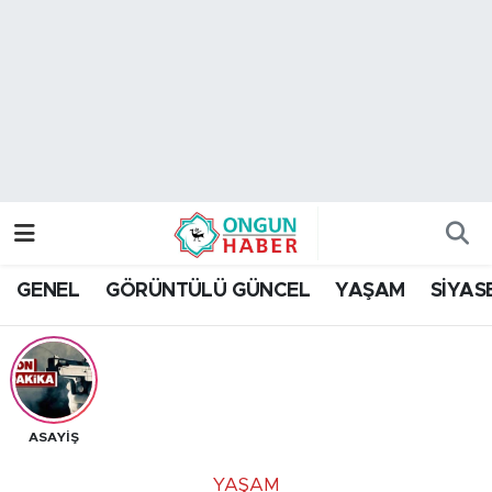
Nöbetçi Eczaneler
Hava Durumu
Namaz Vakitleri
Trafik Durumu
GENEL
GÖRÜNTÜLÜ GÜNCEL
YAŞAM
SİYAS
TFF 2.Lig Kırmızı Grup Puan Durumu ve Fikstür
Tüm Manşetler
Son Dakika Haberleri
ASAYİŞ
Haber Arşivi
YAŞAM