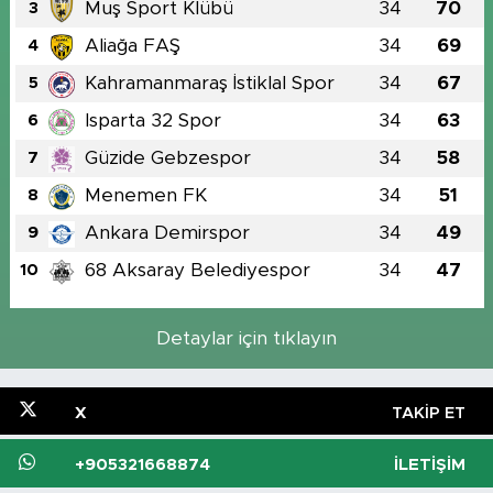
Muş Sport Klübü
34
70
3
Aliağa FAŞ
34
69
4
Kahramanmaraş İstiklal Spor
34
67
5
Isparta 32 Spor
34
63
6
Güzide Gebzespor
34
58
7
Menemen FK
34
51
8
Ankara Demirspor
34
49
9
68 Aksaray Belediyespor
34
47
10
Detaylar için tıklayın
X
TAKIP ET
+905321668874
İLETIŞIM