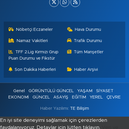
Nöbetçi Eczaneler
Hava Durumu
Namaz Vakitleri
Trafik Durumu
TFF 2.Lig Kırmızı Grup
Tüm Manşetler
Puan Durumu ve Fikstür
Son Dakika Haberleri
Haber Arşivi
Genel
GÖRÜNTÜLÜ GÜNCEL
YAŞAM
SİYASET
EKONOMİ
GÜNCEL
ASAYİŞ
EĞİTİM
YEREL
ÇEVRE
Haber Yazılımı:
TE Bilişim
En iyi site deneyimi sağlamak için çerezlerden
faydalanıyoruz. Detaylar için lütfen tıklayın.
Veri ve