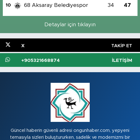
68 Aksaray Belediyespor
34
47
10
Detaylar için tıklayın
X
TAKIP ET
+905321668874
İLETIŞIM
Güncel haberin güvenli adresi ongunhaber.com, yepyeni
temasıyla sizleri buluştururken, sadelik ve modernizmi bir