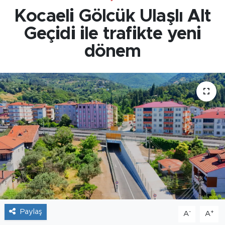
Kocaeli Gölcük Ulaşlı Alt
Geçidi ile trafikte yeni
dönem
Paylaş
-
+
A
A