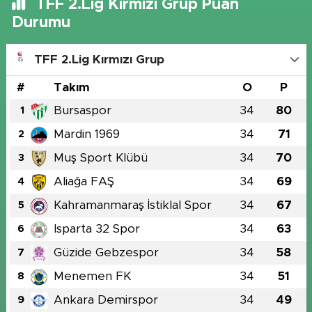
TFF 2.Lig Kırmızı Grup Puan
Durumu
TFF 2.Lig Kırmızı Grup
#
Takım
O
P
Bursaspor
34
80
1
Mardin 1969
34
71
2
Muş Sport Klübü
34
70
3
Aliağa FAŞ
34
69
4
Kahramanmaraş İstiklal Spor
34
67
5
Isparta 32 Spor
34
63
6
Güzide Gebzespor
34
58
7
Menemen FK
34
51
8
Ankara Demirspor
34
49
9