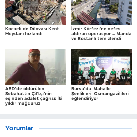
Kocaeli'de Dilovası Kent
İzmir Körfezi'ne nefes
Meydanı hızlandı
aldıran operasyon... Manda
ve Bostanlı temizlendi
ABD'de öldürülen
Bursa'da 'Mahalle
Sebahattin Çiftçi'nin
Şenlikleri' Osmangazilileri
eşinden adalet çağrısı: İki
eğlendiriyor
yıldır mağduruz
Yorumlar