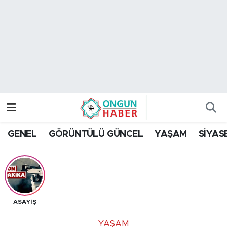
Nöbetçi Eczaneler
Hava Durumu
Namaz Vakitleri
Trafik Durumu
GENEL
GÖRÜNTÜLÜ GÜNCEL
YAŞAM
SİYAS
TFF 2.Lig Kırmızı Grup Puan Durumu ve Fikstür
Tüm Manşetler
Son Dakika Haberleri
ASAYİŞ
Haber Arşivi
YAŞAM