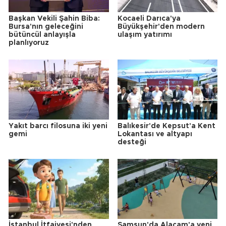
Başkan Vekili Şahin Biba:
Kocaeli Darıca'ya
Bursa'nın geleceğini
Büyükşehir'den modern
bütüncül anlayışla
ulaşım yatırımı
planlıyoruz
Yakıt barcı filosuna iki yeni
Balıkesir'de Kepsut'a Kent
gemi
Lokantası ve altyapı
desteği
İstanbul İtfaiyesi'nden
Samsun'da Alaçam'a yeni