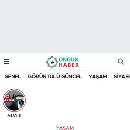
Nöbetçi Eczaneler
Hava Durumu
Namaz Vakitleri
Trafik Durumu
GENEL
GÖRÜNTÜLÜ GÜNCEL
YAŞAM
SİYAS
TFF 2.Lig Kırmızı Grup Puan Durumu ve Fikstür
Tüm Manşetler
Son Dakika Haberleri
ASAYİŞ
Haber Arşivi
YAŞAM