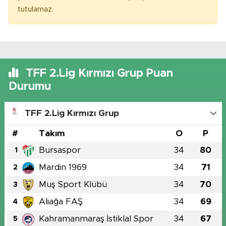
tutulamaz.
TFF 2.Lig Kırmızı Grup Puan
Durumu
TFF 2.Lig Kırmızı Grup
#
Takım
O
P
Bursaspor
34
80
1
Mardin 1969
34
71
2
Muş Sport Klübü
34
70
3
Aliağa FAŞ
34
69
4
Kahramanmaraş İstiklal Spor
34
67
5