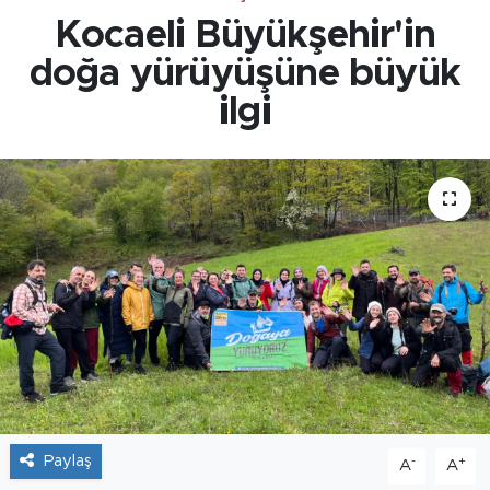
Kocaeli Büyükşehir'in
doğa yürüyüşüne büyük
ilgi
Paylaş
-
+
A
A