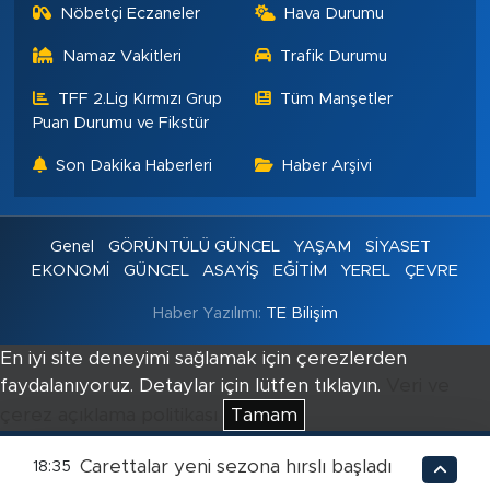
Nöbetçi Eczaneler
Hava Durumu
Namaz Vakitleri
Trafik Durumu
TFF 2.Lig Kırmızı Grup
Tüm Manşetler
Puan Durumu ve Fikstür
Son Dakika Haberleri
Haber Arşivi
Genel
GÖRÜNTÜLÜ GÜNCEL
YAŞAM
SİYASET
EKONOMİ
GÜNCEL
ASAYİŞ
EĞİTİM
YEREL
ÇEVRE
Haber Yazılımı:
TE Bilişim
En iyi site deneyimi sağlamak için çerezlerden
faydalanıyoruz. Detaylar için lütfen tıklayın.
Veri ve
çerez açıklama politikası
Tamam
Carettalar yeni sezona hırslı başladı
18:35