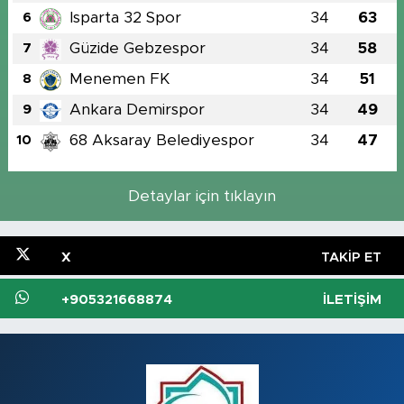
Isparta 32 Spor
34
63
6
Güzide Gebzespor
34
58
7
Menemen FK
34
51
8
Ankara Demirspor
34
49
9
68 Aksaray Belediyespor
34
47
10
Detaylar için tıklayın
X
TAKIP ET
+905321668874
İLETIŞIM