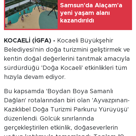
Samsun'da Alaçam'a
yeni yaşam alanı
kazandırıldı
KOCAELİ (İGFA) -
Kocaeli Büyükşehir
Belediyesi'nin doğa turizmini geliştirmek ve
kentin doğal değerlerini tanıtmak amacıyla
sürdürdüğü 'Doğa Kocaeli' etkinlikleri tüm
hızıyla devam ediyor.
Bu kapsamda 'Boydan Boya Samanlı
Dağları' rotalarından biri olan 'Ayvazpınarı-
Kazıklıbel Doğa Turizmi Parkuru Yürüyüşü'
düzenlendi. Gölcük sınırlarında
gerçekleştirilen etkinlik, doğaseverlerin