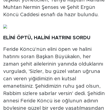
teşkilat yöneticileri, Yahya Kaptan Mahalle
Muhtarı Nermin Şenses ve Şehit Ergün
Köncü Caddesi esnafı da hazır bulundu.
ELİNİ ÖPTÜ, HALİNİ HATRINI SORDU
Feride Köncü'nün elini öpen ve halini
hatırını soran Başkan Büyükakın, her
zaman şehit ailelerinin yanında olduklarını
vurguladı, 'Sizler, bu güzel vatan uğruna
can veren yiğidimizin en kutsal
emanetisiniz. Şehidimizin ruhu şad olsun,
Rabbim sizlere sabırlar versin' dedi. Şehidin
annesi Feride Köncü ise oğlunun adının
böylesine güzel bir yerde yaşatılmasından