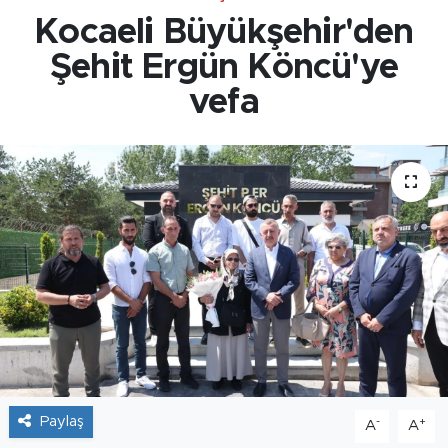
Kocaeli Büyükşehir'den
Şehit Ergün Köncü'ye
vefa
Paylaş
-
+
A
A