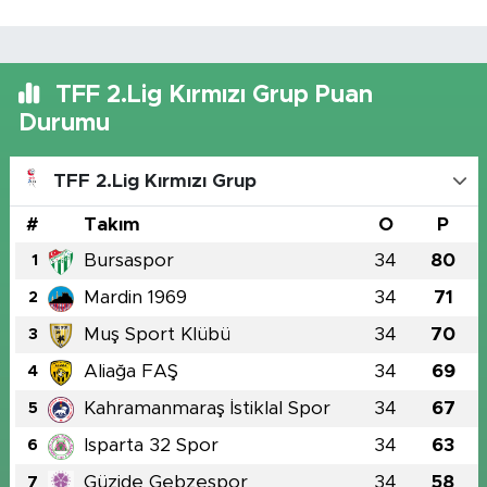
TFF 2.Lig Kırmızı Grup Puan
Durumu
TFF 2.Lig Kırmızı Grup
#
Takım
O
P
Bursaspor
34
80
1
Mardin 1969
34
71
2
Muş Sport Klübü
34
70
3
Aliağa FAŞ
34
69
4
Kahramanmaraş İstiklal Spor
34
67
5
Isparta 32 Spor
34
63
6
Güzide Gebzespor
34
58
7