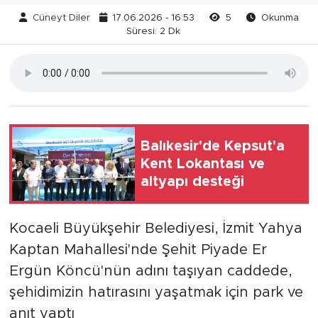
Cüneyt Diler
17.06.2026 - 16:53
5
Okunma
Süresi: 2 Dk
Balıkesir'de Kepsut'a
Kent Lokantası ve
altyapı desteği
Kocaeli Büyükşehir Belediyesi, İzmit Yahya
Kaptan Mahallesi'nde Şehit Piyade Er
Ergün Köncü'nün adını taşıyan caddede,
şehidimizin hatırasını yaşatmak için park ve
anıt yaptı