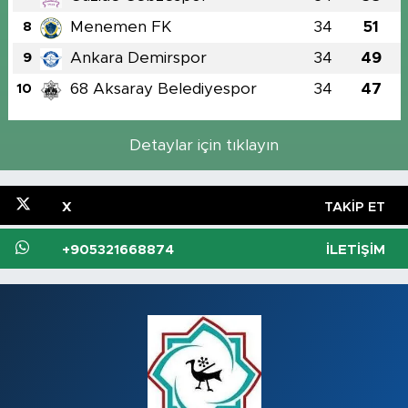
Menemen FK
34
51
8
Ankara Demirspor
34
49
9
68 Aksaray Belediyespor
34
47
10
Detaylar için tıklayın
X
TAKIP ET
+905321668874
İLETIŞIM