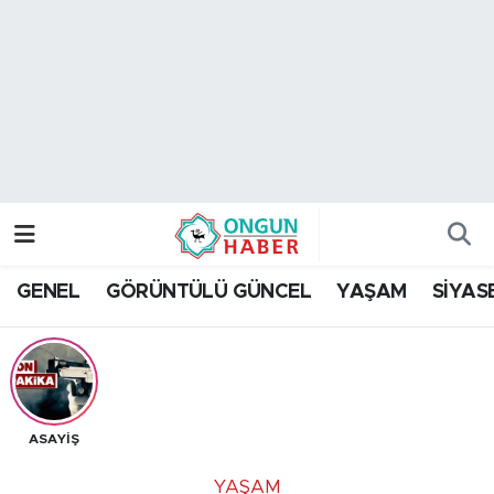
Nöbetçi Eczaneler
Hava Durumu
Namaz Vakitleri
Trafik Durumu
GENEL
GÖRÜNTÜLÜ GÜNCEL
YAŞAM
SİYAS
TFF 2.Lig Kırmızı Grup Puan Durumu ve Fikstür
Tüm Manşetler
Son Dakika Haberleri
ASAYİŞ
Haber Arşivi
YAŞAM