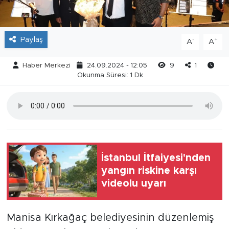
Paylaş
-
+
A
A
Haber Merkezi
24.09.2024 - 12:05
9
1
Okunma Süresi: 1 Dk
İstanbul İtfaiyesi'nden
yangın riskine karşı
videolu uyarı
Manisa Kırkağaç belediyesinin düzenlemiş