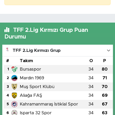
TFF 2.Lig Kırmızı Grup Puan
Durumu
TFF 2.Lig Kırmızı Grup
#
Takım
O
P
Bursaspor
34
80
1
Mardin 1969
34
71
2
Muş Sport Klübü
34
70
3
Aliağa FAŞ
34
69
4
Kahramanmaraş İstiklal Spor
34
67
5
Isparta 32 Spor
34
63
6