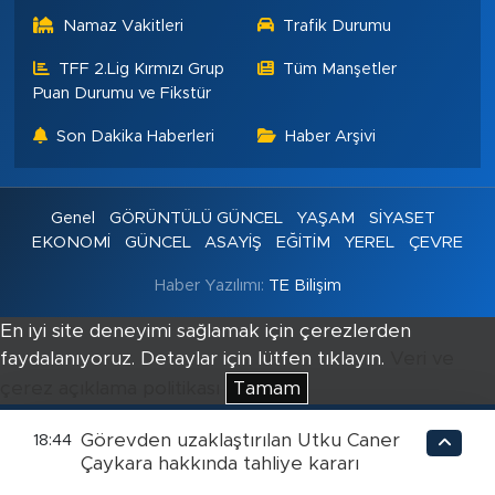
Namaz Vakitleri
Trafik Durumu
TFF 2.Lig Kırmızı Grup
Tüm Manşetler
Puan Durumu ve Fikstür
Son Dakika Haberleri
Haber Arşivi
Genel
GÖRÜNTÜLÜ GÜNCEL
YAŞAM
SİYASET
EKONOMİ
GÜNCEL
ASAYİŞ
EĞİTİM
YEREL
ÇEVRE
Haber Yazılımı:
TE Bilişim
En iyi site deneyimi sağlamak için çerezlerden
faydalanıyoruz. Detaylar için lütfen tıklayın.
Veri ve
çerez açıklama politikası
Tamam
Görevden uzaklaştırılan Utku Caner
18:44
Çaykara hakkında tahliye kararı