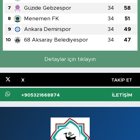
Güzide Gebzespor
34
58
7
Menemen FK
34
51
8
Ankara Demirspor
34
49
9
68 Aksaray Belediyespor
34
47
10
Detaylar için tıklayın
X
TAKIP ET
+905321668874
İLETIŞIM