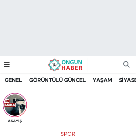
Nöbetçi Eczaneler
Hava Durumu
Namaz Vakitleri
Trafik Durumu
GENEL
GÖRÜNTÜLÜ GÜNCEL
YAŞAM
SİYAS
TFF 2.Lig Kırmızı Grup Puan Durumu ve Fikstür
Tüm Manşetler
Son Dakika Haberleri
ASAYİŞ
Haber Arşivi
SPOR