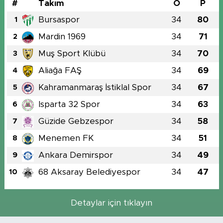
#
Takım
O
P
Bursaspor
34
80
1
Mardin 1969
34
71
2
Muş Sport Klübü
34
70
3
Aliağa FAŞ
34
69
4
Kahramanmaraş İstiklal Spor
34
67
5
Isparta 32 Spor
34
63
6
Güzide Gebzespor
34
58
7
Menemen FK
34
51
8
Ankara Demirspor
34
49
9
68 Aksaray Belediyespor
34
47
10
Detaylar için tıklayın