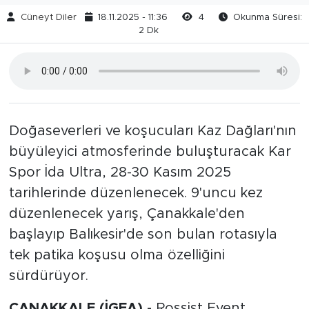
Cüneyt Diler
18.11.2025 - 11:36
4
Okunma Süresi:
2 Dk
Doğaseverleri ve koşucuları Kaz Dağları'nın
büyüleyici atmosferinde buluşturacak Kar
Spor İda Ultra, 28-30 Kasım 2025
tarihlerinde düzenlenecek. 9'uncu kez
düzenlenecek yarış, Çanakkale'den
başlayıp Balıkesir'de son bulan rotasıyla
tek patika koşusu olma özelliğini
sürdürüyor.
ÇANAKKALE (İGFA) -
Rossist Event