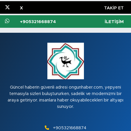
X
TAKIP ET
+905321668874
İLETIŞIM
Güncel haberin güvenli adresi ongunhaber.com, yepyeni
temasıyla sizleri buluştururken, sadelik ve modernizmi bir
araya getiriyor. insanlara haber okuyabilecekleri bir altyapı
sunuyor.
+905321668874