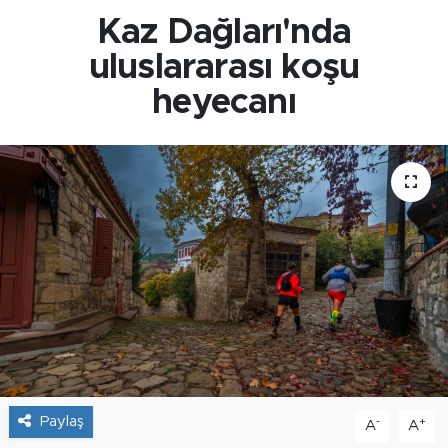
Kaz Dağları'nda
uluslararası koşu
heyecanı
Paylaş
-
+
A
A