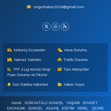
ongunhaber2024@gmail.com
Nöbetçi Eczaneler
Hava Durumu
Namaz Vakitleri
Trafik Durumu
TFF 2.Lig Kırmızı Grup
Tüm Manşetler
Puan Durumu ve Fikstür
Son Dakika Haberleri
Haber Arşivi
Genel
GÖRÜNTÜLÜ GÜNCEL
YAŞAM
SİYASET
EKONOMİ
GÜNCEL
ASAYİŞ
EĞİTİM
YEREL
ÇEVRE