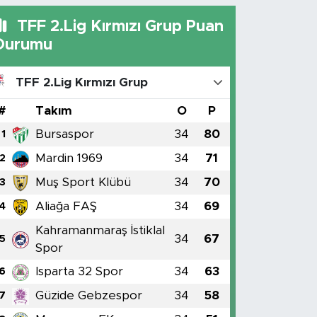
TFF 2.Lig Kırmızı Grup Puan
Durumu
TFF 2.Lig Kırmızı Grup
#
Takım
O
P
Bursaspor
34
80
1
Mardin 1969
34
71
2
Muş Sport Klübü
34
70
3
Aliağa FAŞ
34
69
4
Kahramanmaraş İstiklal
34
67
5
Spor
Isparta 32 Spor
34
63
6
Güzide Gebzespor
34
58
7