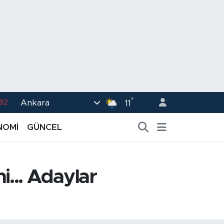
.82
°
Ankara
11
02
.19
NOMİ
GÜNCEL
.18
.19
i... Adaylar
%0