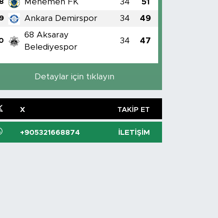
Menemen FK
34
51
8
Ankara Demirspor
34
49
9
68 Aksaray
34
47
0
Belediyespor
Detaylar için tıklayın
X
TAKIP ET
+905321668874
İLETIŞIM