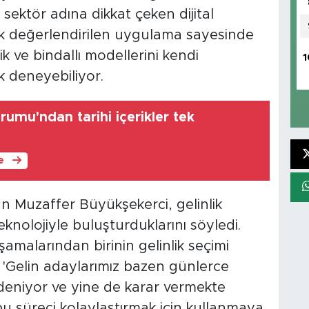
 sektör adına dikkat çeken dijital
k değerlendirilen uygulama sayesinde
ik ve bindallı modellerini kendi
1
k deneyebiliyor.
rumu'ndan tarihi içerikler tek
le
n Muzaffer Büyükşekerci, gelinlik
nolojiyle buluşturduklarını söyledi.
şamalarından birinin gelinlik seçimi
 'Gelin adaylarımız bazen günlerce
eniyor ve yine de karar vermekte
 bu süreci kolaylaştırmak için kullanmaya