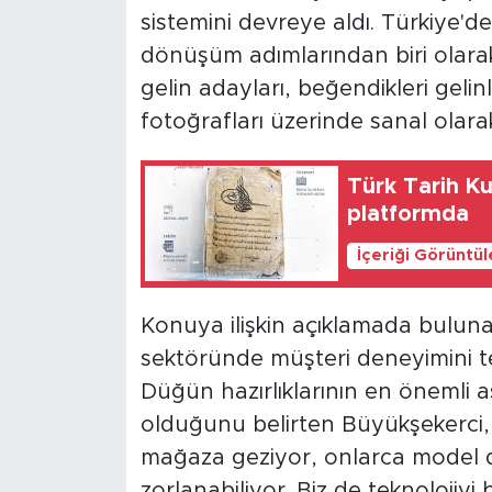
sistemini devreye aldı. Türkiye'de
dönüşüm adımlarından biri olara
gelin adayları, beğendikleri gelinl
fotoğrafları üzerinde sanal olara
Türk Tarih Ku
platformda
İçeriği Görüntü
Konuya ilişkin açıklamada buluna
sektöründe müşteri deneyimini tek
Düğün hazırlıklarının en önemli a
olduğunu belirten Büyükşekerci,
mağaza geziyor, onlarca model d
zorlanabiliyor. Biz de teknolojiyi