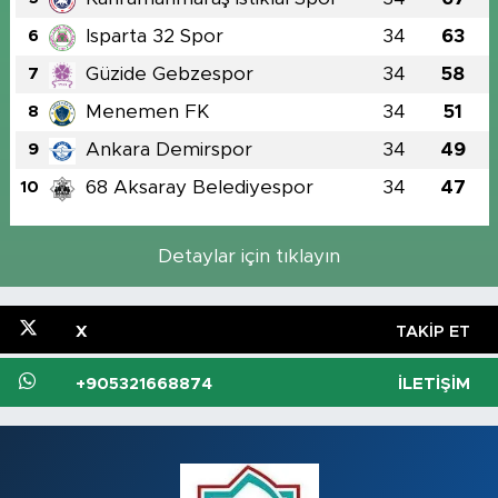
Isparta 32 Spor
34
63
6
Güzide Gebzespor
34
58
7
Menemen FK
34
51
8
Ankara Demirspor
34
49
9
68 Aksaray Belediyespor
34
47
10
Detaylar için tıklayın
X
TAKIP ET
+905321668874
İLETIŞIM