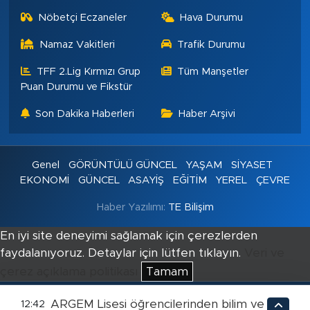
Nöbetçi Eczaneler
Hava Durumu
Namaz Vakitleri
Trafik Durumu
TFF 2.Lig Kırmızı Grup
Tüm Manşetler
Puan Durumu ve Fikstür
Son Dakika Haberleri
Haber Arşivi
Genel
GÖRÜNTÜLÜ GÜNCEL
YAŞAM
SİYASET
EKONOMİ
GÜNCEL
ASAYİŞ
EĞİTİM
YEREL
ÇEVRE
Haber Yazılımı:
TE Bilişim
En iyi site deneyimi sağlamak için çerezlerden
faydalanıyoruz. Detaylar için lütfen tıklayın.
Veri ve
çerez açıklama politikası
Tamam
ARGEM Lisesi öğrencilerinden bilim ve
12:42