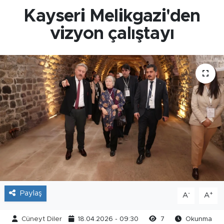
Kayseri Melikgazi'den
vizyon çalıştayı
Paylaş
-
+
A
A
Cüneyt Diler
18.04.2026 - 09:30
7
Okunma