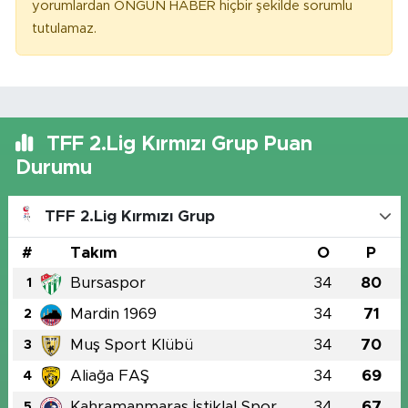
yorumlardan ONGUN HABER hiçbir şekilde sorumlu
tutulamaz.
TFF 2.Lig Kırmızı Grup Puan
Durumu
TFF 2.Lig Kırmızı Grup
#
Takım
O
P
Bursaspor
34
80
1
Mardin 1969
34
71
2
Muş Sport Klübü
34
70
3
Aliağa FAŞ
34
69
4
Kahramanmaraş İstiklal Spor
34
67
5