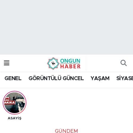
Nöbetçi Eczaneler
Hava Durumu
Namaz Vakitleri
Trafik Durumu
GENEL
GÖRÜNTÜLÜ GÜNCEL
YAŞAM
SİYAS
TFF 2.Lig Kırmızı Grup Puan Durumu ve Fikstür
Tüm Manşetler
Son Dakika Haberleri
ASAYİŞ
Haber Arşivi
GÜNDEM