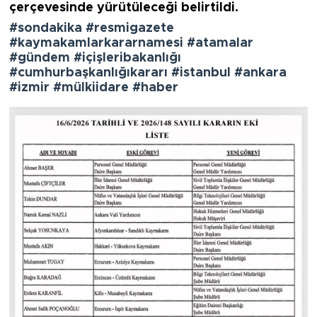
çerçevesinde yürütüleceği belirtildi.
#sondakika #resmigazete
#kaymakamlarkararnamesi #atamalar
#gündem #içişleribakanlığı
#cumhurbaşkanlığıkararı #istanbul #ankara
#izmir #mülkiidare #haber