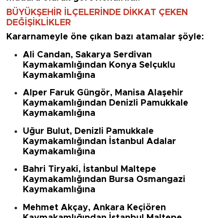
BÜYÜKŞEHİR İLÇELERİNDE DİKKAT ÇEKEN
DEĞİŞİKLİKLER
Kararnameyle öne çıkan bazı atamalar şöyle:
Ali Candan
, Sakarya Serdivan
Kaymakamlığından
Konya Selçuklu
Kaymakamlığına
Alper Faruk Güngör
, Manisa Alaşehir
Kaymakamlığından
Denizli Pamukkale
Kaymakamlığına
Uğur Bulut
, Denizli Pamukkale
Kaymakamlığından
İstanbul Adalar
Kaymakamlığına
Bahri Tiryaki
, İstanbul Maltepe
Kaymakamlığından
Bursa Osmangazi
Kaymakamlığına
Mehmet Akçay
, Ankara Keçiören
Kaymakamlığından
İstanbul Maltepe