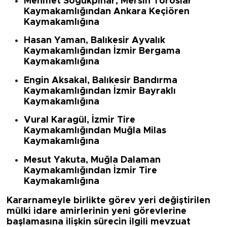
Mehmet Soğukpınar
, Mersin Toroslar
Kaymakamlığından
Ankara Keçiören
Kaymakamlığına
Hasan Yaman
, Balıkesir Ayvalık
Kaymakamlığından
İzmir Bergama
Kaymakamlığına
Engin Aksakal
, Balıkesir Bandırma
Kaymakamlığından
İzmir Bayraklı
Kaymakamlığına
Vural Karagül
, İzmir Tire
Kaymakamlığından
Muğla Milas
Kaymakamlığına
Mesut Yakuta
, Muğla Dalaman
Kaymakamlığından
İzmir Tire
Kaymakamlığına
Kararnameyle birlikte görev yeri değiştirilen
mülki idare amirlerinin yeni görevlerine
başlamasına ilişkin sürecin ilgili mevzuat