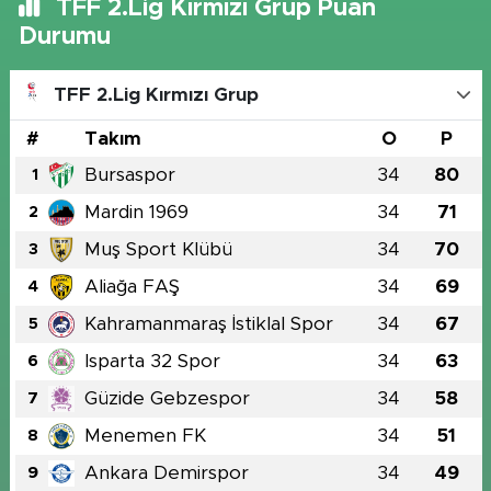
TFF 2.Lig Kırmızı Grup Puan
Durumu
TFF 2.Lig Kırmızı Grup
#
Takım
O
P
Bursaspor
34
80
1
Mardin 1969
34
71
2
Muş Sport Klübü
34
70
3
Aliağa FAŞ
34
69
4
Kahramanmaraş İstiklal Spor
34
67
5
Isparta 32 Spor
34
63
6
Güzide Gebzespor
34
58
7
Menemen FK
34
51
8
Ankara Demirspor
34
49
9