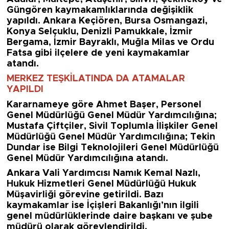
Güngören kaymakamlıklarında değişiklik
yapıldı. Ankara Keçiören, Bursa Osmangazi,
Konya Selçuklu, Denizli Pamukkale, İzmir
Bergama, İzmir Bayraklı, Muğla Milas ve Ordu
Fatsa gibi ilçelere de yeni kaymakamlar
atandı.
MERKEZ TEŞKİLATINDA DA ATAMALAR
YAPILDI
Kararnameye göre Ahmet Başer, Personel
Genel Müdürlüğü Genel Müdür Yardımcılığına;
Mustafa Çiftçiler, Sivil Toplumla İlişkiler Genel
Müdürlüğü Genel Müdür Yardımcılığına; Tekin
Dundar ise Bilgi Teknolojileri Genel Müdürlüğü
Genel Müdür Yardımcılığına atandı.
Ankara Vali Yardımcısı Namık Kemal Nazlı,
Hukuk Hizmetleri Genel Müdürlüğü Hukuk
Müşavirliği görevine getirildi. Bazı
kaymakamlar ise İçişleri Bakanlığı’nın ilgili
genel müdürlüklerinde daire başkanı ve şube
müdürü olarak görevlendirildi.