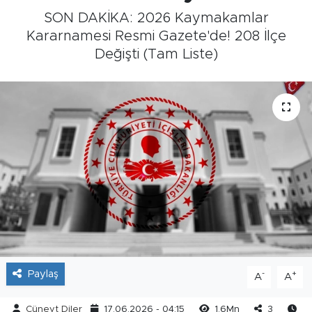
SON DAKİKA: 2026 Kaymakamlar
Kararnamesi Resmi Gazete'de! 208 İlçe
Değişti (Tam Liste)
Paylaş
-
+
A
A
Cüneyt Diler
17.06.2026 - 04:15
1.6Mn
3