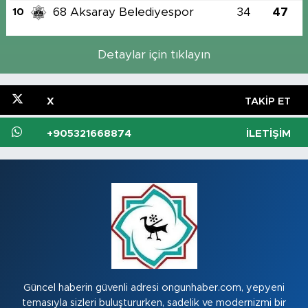
68 Aksaray Belediyespor
34
47
10
Detaylar için tıklayın
X
TAKIP ET
+905321668874
İLETIŞIM
Güncel haberin güvenli adresi ongunhaber.com, yepyeni
temasıyla sizleri buluştururken, sadelik ve modernizmi bir