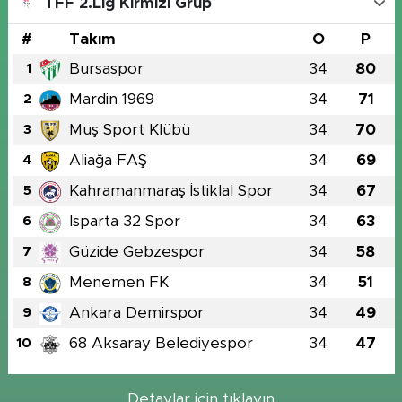
TFF 2.Lig Kırmızı Grup
#
Takım
O
P
Bursaspor
34
80
1
Mardin 1969
34
71
2
Muş Sport Klübü
34
70
3
Aliağa FAŞ
34
69
4
Kahramanmaraş İstiklal Spor
34
67
5
Isparta 32 Spor
34
63
6
Güzide Gebzespor
34
58
7
Menemen FK
34
51
8
Ankara Demirspor
34
49
9
68 Aksaray Belediyespor
34
47
10
Detaylar için tıklayın