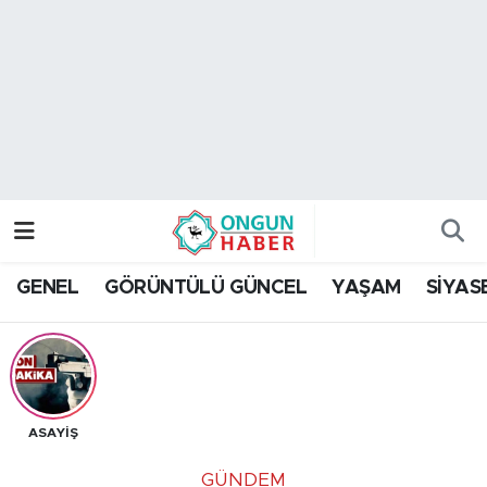
Nöbetçi Eczaneler
Hava Durumu
Namaz Vakitleri
Trafik Durumu
GENEL
GÖRÜNTÜLÜ GÜNCEL
YAŞAM
SİYAS
TFF 2.Lig Kırmızı Grup Puan Durumu ve Fikstür
Tüm Manşetler
Son Dakika Haberleri
ASAYİŞ
Haber Arşivi
GÜNDEM