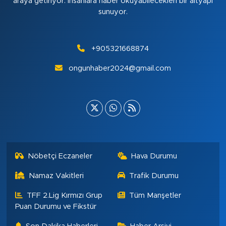
araya getiriyor. insanlara haber okuyabilecekleri bir altyapı
sunuyor.
+905321668874
ongunhaber2024@gmail.com
Nöbetçi Eczaneler
Hava Durumu
Namaz Vakitleri
Trafik Durumu
TFF 2.Lig Kırmızı Grup
Tüm Manşetler
Puan Durumu ve Fikstür