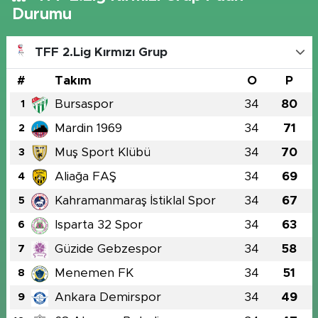
Durumu
TFF 2.Lig Kırmızı Grup
#
Takım
O
P
Bursaspor
34
80
1
Mardin 1969
34
71
2
Muş Sport Klübü
34
70
3
Aliağa FAŞ
34
69
4
Kahramanmaraş İstiklal Spor
34
67
5
Isparta 32 Spor
34
63
6
Güzide Gebzespor
34
58
7
Menemen FK
34
51
8
Ankara Demirspor
34
49
9