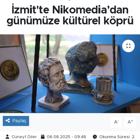
İzmit'te Nikomedia’dan
günümüze kültürel köprü
Paylaş
-
+
A
A
Cüneyt Diler
06.08.2025 - 09:48
Okunma Süresi: 2