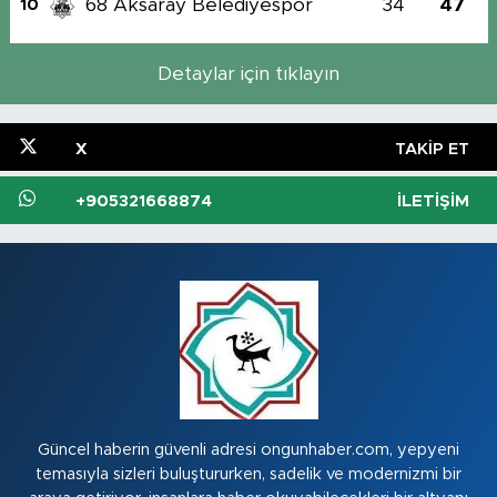
68 Aksaray Belediyespor
34
47
10
Detaylar için tıklayın
X
TAKIP ET
+905321668874
İLETIŞIM
Güncel haberin güvenli adresi ongunhaber.com, yepyeni
temasıyla sizleri buluştururken, sadelik ve modernizmi bir