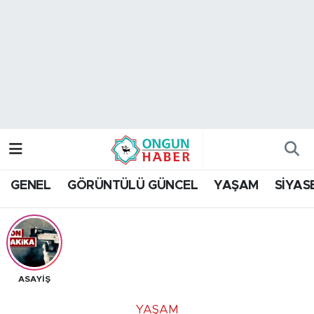
Nöbetçi Eczaneler
Hava Durumu
Namaz Vakitleri
Trafik Durumu
GENEL
GÖRÜNTÜLÜ GÜNCEL
YAŞAM
SİYAS
TFF 2.Lig Kırmızı Grup Puan Durumu ve Fikstür
Tüm Manşetler
Son Dakika Haberleri
ASAYİŞ
Haber Arşivi
YAŞAM