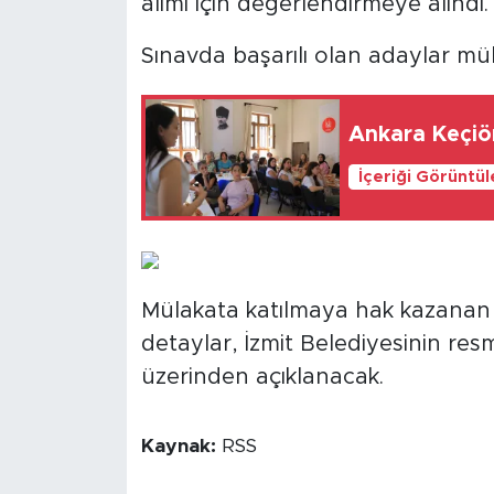
alımı için değerlendirmeye alındı.
Sınavda başarılı olan adaylar mü
Ankara Keçiör
İçeriği Görüntü
Mülakata katılmaya hak kazanan ada
detaylar, İzmit Belediyesinin res
üzerinden açıklanacak.
Kaynak:
RSS