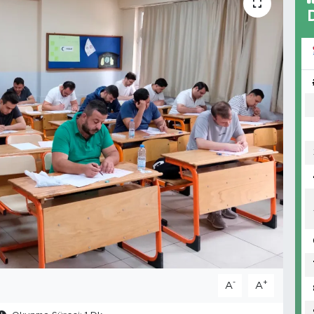
-
+
A
A