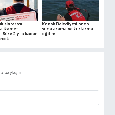
luslararası
Konak Belediyesi'nden
a ikamet
suda arama ve kurtarma
.. Süre 2 yıla kadar
eğitimi
lecek