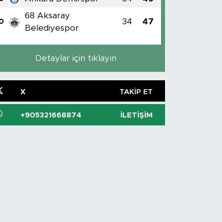
68 Aksaray
34
47
0
Belediyespor
Detaylar için tıklayın
X
TAKIP ET
+905321668874
İLETIŞIM