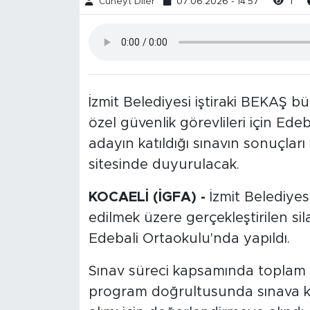
Cüneyt Diler
07.06.2026 - 14:57
1
İzmit Belediyesi iştiraki BEKAŞ b
özel güvenlik görevlileri için Ede
adayın katıldığı sınavın sonuçlar
sitesinde duyurulacak.
KOCAELİ (İGFA) -
İzmit Belediye
edilmek üzere gerçekleştirilen sila
Edebali Ortaokulu'nda yapıldı.
Sınav süreci kapsamında toplam 5
program doğrultusunda sınava kat