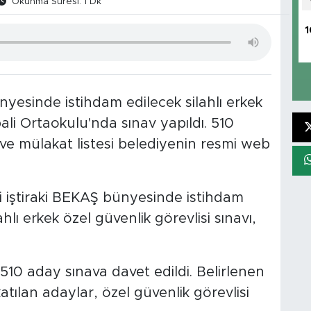
Okunma Süresi: 1 Dk
1
ünyesinde istihdam edilecek silahlı erkek
bali Ortaokulu'nda sınav yapıldı. 510
ı ve mülakat listesi belediyenin resmi web
si iştiraki BEKAŞ bünyesinde istihdam
hlı erkek özel güvenlik görevlisi sınavı,
10 aday sınava davet edildi. Belirlenen
ılan adaylar, özel güvenlik görevlisi