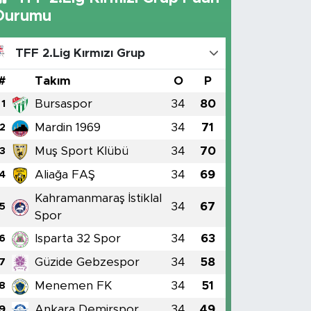
Durumu
TFF 2.Lig Kırmızı Grup
#
Takım
O
P
Bursaspor
34
80
1
Mardin 1969
34
71
2
Muş Sport Klübü
34
70
3
Aliağa FAŞ
34
69
4
Kahramanmaraş İstiklal
34
67
5
Spor
Isparta 32 Spor
34
63
6
Güzide Gebzespor
34
58
7
Menemen FK
34
51
8
Ankara Demirspor
34
49
9