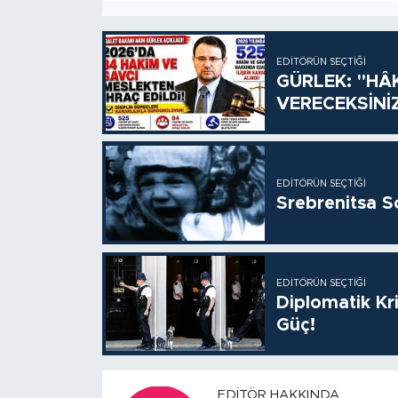
EDITÖRÜN SEÇTIĞI
GÜRLEK: "HÂ
VERECEKSİNİ
EDITÖRÜN SEÇTIĞI
Srebrenitsa S
EDITÖRÜN SEÇTIĞI
Diplomatik Kr
Güç!
EDITÖR HAKKINDA