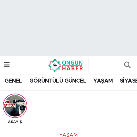
Nöbetçi Eczaneler
Hava Durumu
Namaz Vakitleri
Trafik Durumu
GENEL
GÖRÜNTÜLÜ GÜNCEL
YAŞAM
SİYAS
TFF 2.Lig Kırmızı Grup Puan Durumu ve Fikstür
Tüm Manşetler
Son Dakika Haberleri
ASAYİŞ
Haber Arşivi
YAŞAM