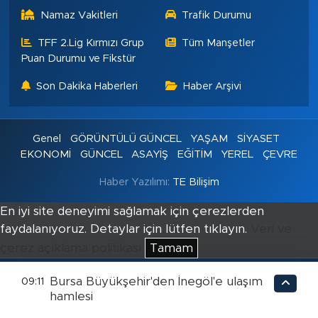
Namaz Vakitleri
Trafik Durumu
TFF 2.Lig Kırmızı Grup
Tüm Manşetler
Puan Durumu ve Fikstür
Son Dakika Haberleri
Haber Arşivi
Genel
GÖRÜNTÜLÜ GÜNCEL
YAŞAM
SİYASET
EKONOMİ
GÜNCEL
ASAYİŞ
EĞİTİM
YEREL
ÇEVRE
Haber Yazılımı:
TE Bilişim
En iyi site deneyimi sağlamak için çerezlerden
faydalanıyoruz. Detaylar için lütfen tıklayın.
Veri ve
çerez açıklama politikası
Tamam
Bursa Büyükşehir'den İnegöl'e ulaşım
09:11
hamlesi