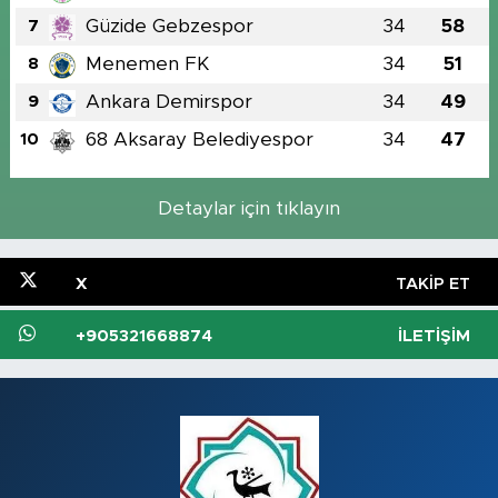
Güzide Gebzespor
34
58
7
Menemen FK
34
51
8
Ankara Demirspor
34
49
9
68 Aksaray Belediyespor
34
47
10
Detaylar için tıklayın
X
TAKIP ET
+905321668874
İLETIŞIM