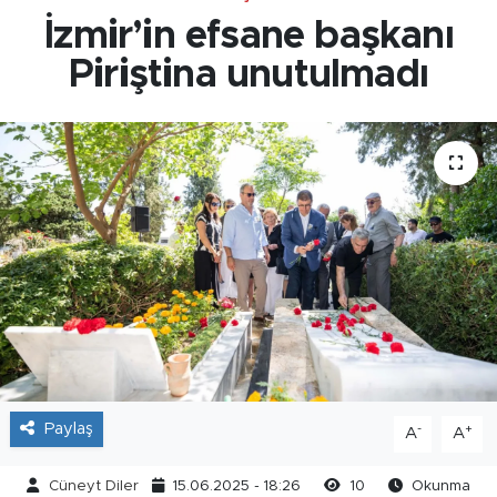
İzmir’in efsane başkanı
Piriştina unutulmadı
Paylaş
-
+
A
A
Cüneyt Diler
15.06.2025 - 18:26
10
Okunma