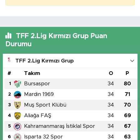
TFF 2.Lig Kırmızı Grup Puan
Durumu
TFF 2.Lig Kırmızı Grup
#
Takım
O
P
Bursaspor
34
80
1
Mardin 1969
34
71
2
Muş Sport Klübü
34
70
3
Aliağa FAŞ
34
69
4
Kahramanmaraş İstiklal Spor
34
67
5
Isparta 32 Spor
34
63
6