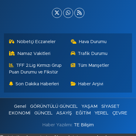
Nöbetçi Eczaneler
Hava Durumu
Namaz Vakitleri
Trafik Durumu
TFF 2.Lig Kırmızı Grup
Tüm Manşetler
Puan Durumu ve Fikstür
Son Dakika Haberleri
Haber Arşivi
Genel
GÖRÜNTÜLÜ GÜNCEL
YAŞAM
SİYASET
EKONOMİ
GÜNCEL
ASAYİŞ
EĞİTİM
YEREL
ÇEVRE
Haber Yazılımı:
TE Bilişim