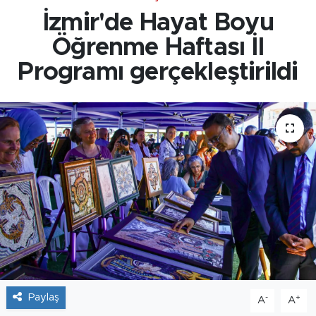
İzmir'de Hayat Boyu
Öğrenme Haftası İl
Programı gerçekleştirildi
Paylaş
-
+
A
A