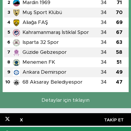
Mardin 1969
34
71
2
Muş Sport Klübü
34
70
3
Aliağa FAŞ
34
69
4
Kahramanmaraş İstiklal Spor
34
67
5
Isparta 32 Spor
34
63
6
Güzide Gebzespor
34
58
7
Menemen FK
34
51
8
Ankara Demirspor
34
49
9
68 Aksaray Belediyespor
34
47
10
Detaylar için tıklayın
X
TAKIP ET