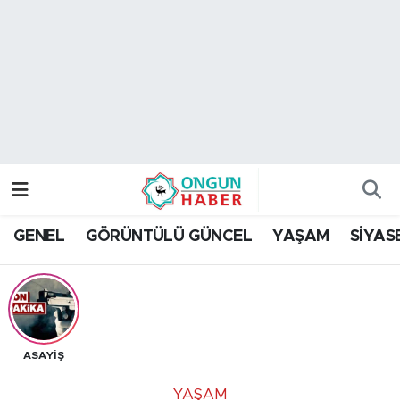
Nöbetçi Eczaneler
Hava Durumu
Namaz Vakitleri
Trafik Durumu
GENEL
GÖRÜNTÜLÜ GÜNCEL
YAŞAM
SİYAS
TFF 2.Lig Kırmızı Grup Puan Durumu ve Fikstür
Tüm Manşetler
Son Dakika Haberleri
ASAYİŞ
Haber Arşivi
YAŞAM