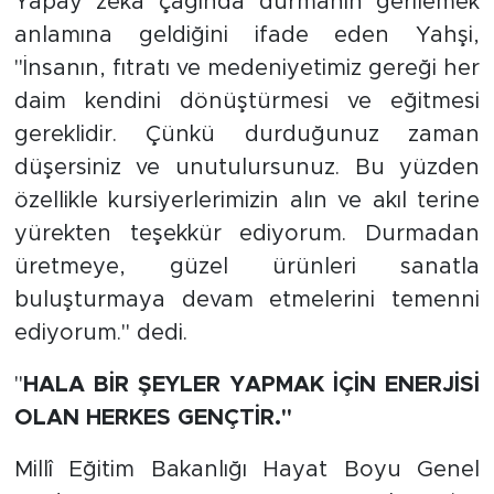
Yapay zekâ çağında durmanın gerilemek
anlamına geldiğini ifade eden Yahşi,
''İnsanın, fıtratı ve medeniyetimiz gereği her
daim kendini dönüştürmesi ve eğitmesi
gereklidir. Çünkü durduğunuz zaman
düşersiniz ve unutulursunuz. Bu yüzden
özellikle kursiyerlerimizin alın ve akıl terine
yürekten teşekkür ediyorum. Durmadan
üretmeye, güzel ürünleri sanatla
buluşturmaya devam etmelerini temenni
ediyorum.'' dedi.
''
HALA BİR ŞEYLER YAPMAK İÇİN ENERJİSİ
OLAN HERKES GENÇTİR.''
Millî Eğitim Bakanlığı Hayat Boyu Genel