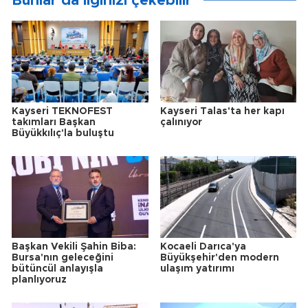
Bunlar da ilginizi çekebilir
Kayseri TEKNOFEST
Kayseri Talas'ta her kapı
takımları Başkan
çalınıyor
Büyükkılıç'la buluştu
Başkan Vekili Şahin Biba:
Kocaeli Darıca'ya
Bursa'nın geleceğini
Büyükşehir'den modern
bütüncül anlayışla
ulaşım yatırımı
planlıyoruz