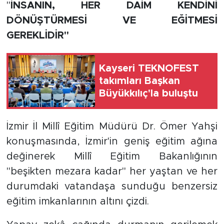
''
İNSANIN, HER DAİM KENDİNİ
DÖNÜŞTÜRMESİ VE EĞİTMESİ
GEREKLİDİR''
Kayseri TEKNOFEST
takımları Başkan
Büyükkılıç'la buluştu
İzmir İl Millî Eğitim Müdürü Dr. Ömer Yahşi
konuşmasında, İzmir'in geniş eğitim ağına
değinerek Millî Eğitim Bakanlığının
''beşikten mezara kadar'' her yaştan ve her
durumdaki vatandaşa sunduğu benzersiz
eğitim imkanlarının altını çizdi.