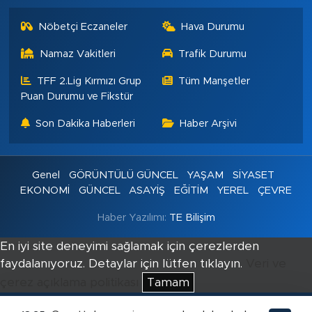
Nöbetçi Eczaneler
Hava Durumu
Namaz Vakitleri
Trafik Durumu
TFF 2.Lig Kırmızı Grup
Tüm Manşetler
Puan Durumu ve Fikstür
Son Dakika Haberleri
Haber Arşivi
Genel
GÖRÜNTÜLÜ GÜNCEL
YAŞAM
SİYASET
EKONOMİ
GÜNCEL
ASAYİŞ
EĞİTİM
YEREL
ÇEVRE
Haber Yazılımı:
TE Bilişim
En iyi site deneyimi sağlamak için çerezlerden
faydalanıyoruz. Detaylar için lütfen tıklayın.
Veri ve
çerez açıklama politikası
Tamam