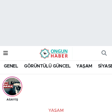
Nöbetçi Eczaneler
Hava Durumu
Namaz Vakitleri
Trafik Durumu
GENEL
GÖRÜNTÜLÜ GÜNCEL
YAŞAM
SİYAS
TFF 2.Lig Kırmızı Grup Puan Durumu ve Fikstür
Tüm Manşetler
Son Dakika Haberleri
ASAYİŞ
Haber Arşivi
YAŞAM