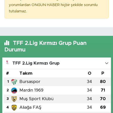
yorumlardan ONGUN HABER hiçbir şekilde sorumlu
tutulamaz.
TFF 2.Lig Kırmızı Grup Puan
Durumu
TFF 2.Lig Kırmızı Grup
#
Takım
O
P
Bursaspor
34
80
1
Mardin 1969
34
71
2
Muş Sport Klübü
34
70
3
Aliağa FAŞ
34
69
4