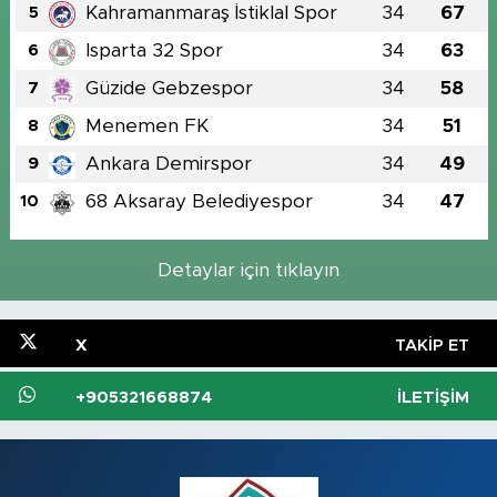
Kahramanmaraş İstiklal Spor
34
67
5
Isparta 32 Spor
34
63
6
Güzide Gebzespor
34
58
7
Menemen FK
34
51
8
Ankara Demirspor
34
49
9
68 Aksaray Belediyespor
34
47
10
Detaylar için tıklayın
X
TAKIP ET
+905321668874
İLETIŞIM