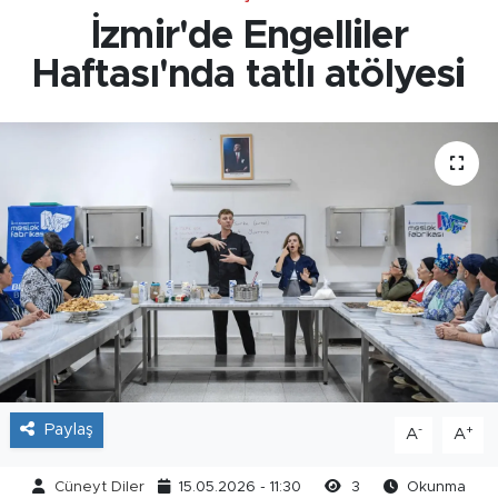
İzmir'de Engelliler
Haftası'nda tatlı atölyesi
Paylaş
-
+
A
A
Cüneyt Diler
15.05.2026 - 11:30
3
Okunma