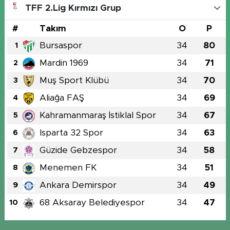
TFF 2.Lig Kırmızı Grup
#
Takım
O
P
Bursaspor
34
80
1
Mardin 1969
34
71
2
Muş Sport Klübü
34
70
3
Aliağa FAŞ
34
69
4
Kahramanmaraş İstiklal Spor
34
67
5
Isparta 32 Spor
34
63
6
Güzide Gebzespor
34
58
7
Menemen FK
34
51
8
Ankara Demirspor
34
49
9
68 Aksaray Belediyespor
34
47
10