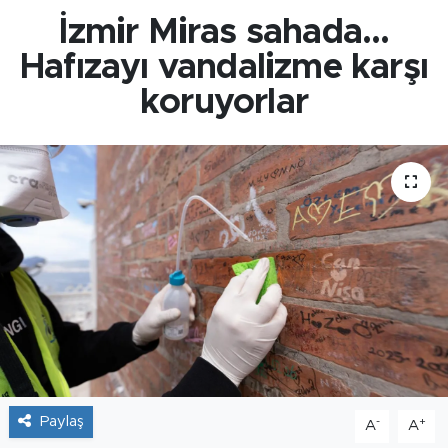
İzmir Miras sahada...
Hafızayı vandalizme karşı
koruyorlar
Paylaş
-
+
A
A