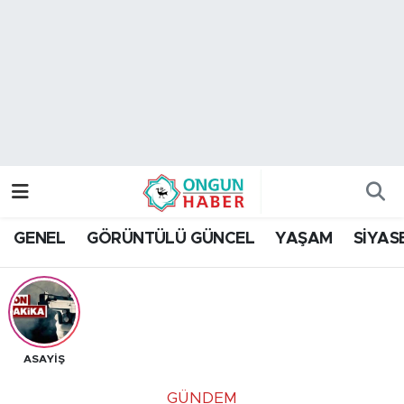
Nöbetçi Eczaneler
Hava Durumu
Namaz Vakitleri
Trafik Durumu
GENEL
GÖRÜNTÜLÜ GÜNCEL
YAŞAM
SİYAS
TFF 2.Lig Kırmızı Grup Puan Durumu ve Fikstür
Tüm Manşetler
Son Dakika Haberleri
ASAYİŞ
Haber Arşivi
GÜNDEM