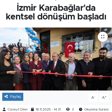
İzmir Karabağlar'da
kentsel dönüşüm başladı
Paylaş
-
+
A
A
Cüneyt Diler
18.11.2025 - 14:31
3
Okunma Süresi: