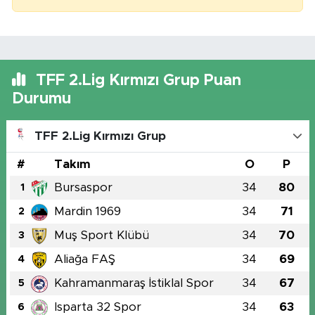
TFF 2.Lig Kırmızı Grup Puan
Durumu
TFF 2.Lig Kırmızı Grup
#
Takım
O
P
Bursaspor
34
80
1
Mardin 1969
34
71
2
Muş Sport Klübü
34
70
3
Aliağa FAŞ
34
69
4
Kahramanmaraş İstiklal Spor
34
67
5
Isparta 32 Spor
34
63
6