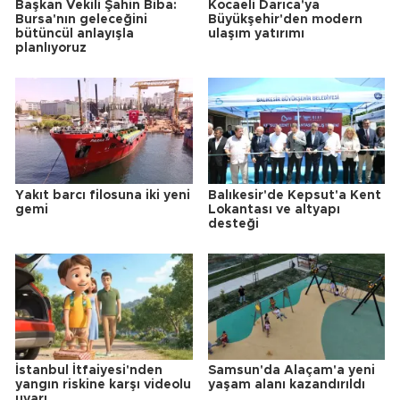
Başkan Vekili Şahin Biba:
Kocaeli Darıca'ya
Bursa'nın geleceğini
Büyükşehir'den modern
bütüncül anlayışla
ulaşım yatırımı
planlıyoruz
Yakıt barcı filosuna iki yeni
Balıkesir'de Kepsut'a Kent
gemi
Lokantası ve altyapı
desteği
İstanbul İtfaiyesi'nden
Samsun'da Alaçam'a yeni
yangın riskine karşı videolu
yaşam alanı kazandırıldı
uyarı