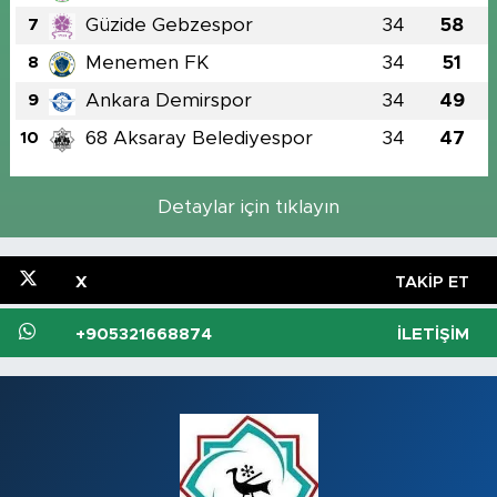
Güzide Gebzespor
34
58
7
Menemen FK
34
51
8
Ankara Demirspor
34
49
9
68 Aksaray Belediyespor
34
47
10
Detaylar için tıklayın
X
TAKIP ET
+905321668874
İLETIŞIM