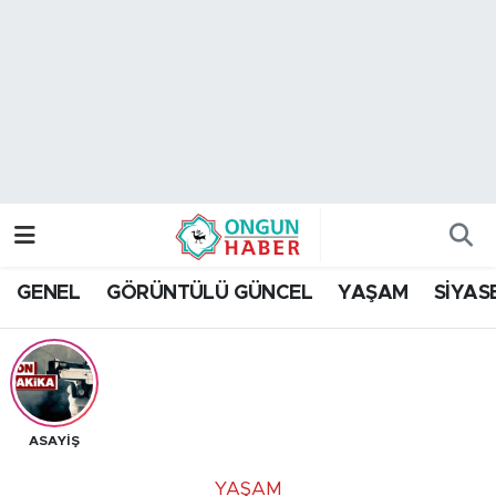
Nöbetçi Eczaneler
Hava Durumu
Namaz Vakitleri
Trafik Durumu
GENEL
GÖRÜNTÜLÜ GÜNCEL
YAŞAM
SİYAS
TFF 2.Lig Kırmızı Grup Puan Durumu ve Fikstür
Tüm Manşetler
Son Dakika Haberleri
ASAYİŞ
Haber Arşivi
YAŞAM