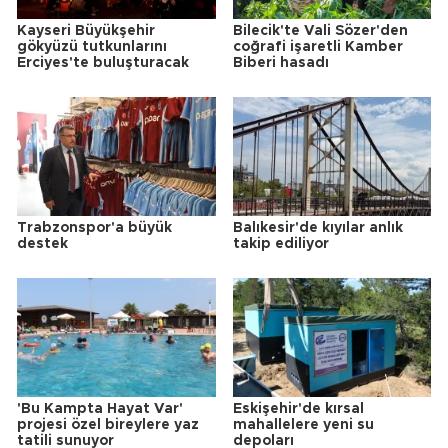
Kayseri Büyükşehir
Bilecik'te Vali Sözer'den
gökyüzü tutkunlarını
coğrafi işaretli Kamber
Erciyes'te buluşturacak
Biberi hasadı
Trabzonspor'a büyük
Balıkesir'de kıyılar anlık
destek
takip ediliyor
'Bu Kampta Hayat Var'
Eskişehir'de kırsal
projesi özel bireylere yaz
mahallelere yeni su
tatili sunuyor
depoları