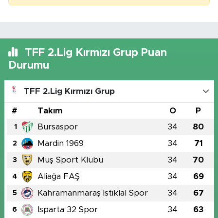
TFF 2.Lig Kırmızı Grup Puan
Durumu
TFF 2.Lig Kırmızı Grup
#
Takım
O
P
Bursaspor
34
80
1
Mardin 1969
34
71
2
Muş Sport Klübü
34
70
3
Aliağa FAŞ
34
69
4
Kahramanmaraş İstiklal Spor
34
67
5
Isparta 32 Spor
34
63
6