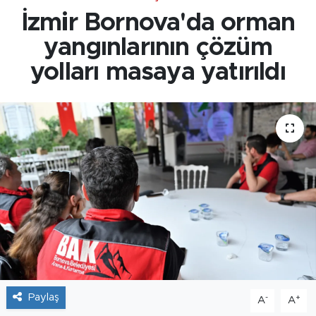
İzmir Bornova'da orman
yangınlarının çözüm
yolları masaya yatırıldı
Paylaş
-
+
A
A