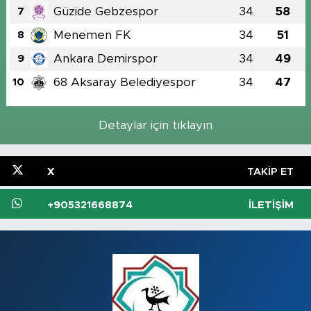
Güzide Gebzespor
34
58
7
Menemen FK
34
51
8
Ankara Demirspor
34
49
9
68 Aksaray Belediyespor
34
47
10
Detaylar için tıklayın
X
TAKIP ET
+905321668874
İLETIŞIM