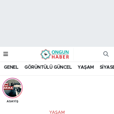
Nöbetçi Eczaneler
Hava Durumu
Namaz Vakitleri
Trafik Durumu
GENEL
GÖRÜNTÜLÜ GÜNCEL
YAŞAM
SİYAS
TFF 2.Lig Kırmızı Grup Puan Durumu ve Fikstür
Tüm Manşetler
Son Dakika Haberleri
ASAYİŞ
Haber Arşivi
YAŞAM