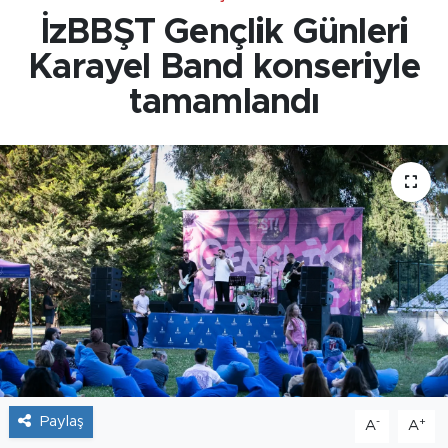
İzBBŞT Gençlik Günleri
Karayel Band konseriyle
tamamlandı
Paylaş
-
+
A
A