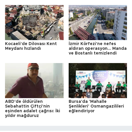
Kocaeli'de Dilovası Kent
İzmir Körfezi'ne nefes
Meydanı hızlandı
aldıran operasyon... Manda
ve Bostanlı temizlendi
ABD'de öldürülen
Bursa'da 'Mahalle
Sebahattin Çiftçi'nin
Şenlikleri' Osmangazilileri
eşinden adalet çağrısı: İki
eğlendiriyor
yıldır mağduruz