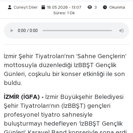
Cüneyt Diler
18.05.2026 - 13:07
3
Okunma
Süresi: 1 Dk
İzmir Şehir Tiyatroları'nın 'Sahne Gençlerin'
mottosuyla düzenlediği İzBBŞT Gençlik
Günleri, coşkulu bir konser etkinliği ile son
buldu.
İZMİR (İGFA) -
İzmir Büyükşehir Belediyesi
Şehir Tiyatroları'nın (İzBBŞT) gençleri
profesyonel tiyatro sahnesiyle
buluşturmayı hedefleyen 'İzBBŞT Gençlik
Günleri' Karayel Band konseriyle sona erdi.