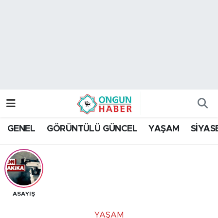
Nöbetçi Eczaneler
Hava Durumu
Namaz Vakitleri
Trafik Durumu
GENEL
GÖRÜNTÜLÜ GÜNCEL
YAŞAM
SİYAS
TFF 2.Lig Kırmızı Grup Puan Durumu ve Fikstür
Tüm Manşetler
Son Dakika Haberleri
ASAYİŞ
Haber Arşivi
YAŞAM