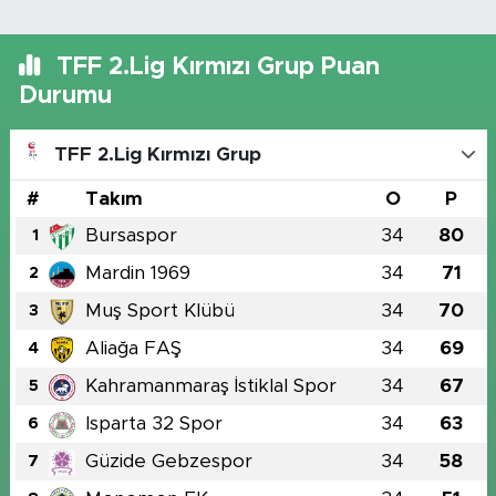
TFF 2.Lig Kırmızı Grup Puan
Durumu
TFF 2.Lig Kırmızı Grup
#
Takım
O
P
Bursaspor
34
80
1
Mardin 1969
34
71
2
Muş Sport Klübü
34
70
3
Aliağa FAŞ
34
69
4
Kahramanmaraş İstiklal Spor
34
67
5
Isparta 32 Spor
34
63
6
Güzide Gebzespor
34
58
7