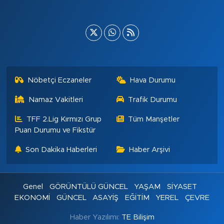
Nöbetçi Eczaneler
Hava Durumu
Namaz Vakitleri
Trafik Durumu
TFF 2.Lig Kırmızı Grup
Tüm Manşetler
Puan Durumu ve Fikstür
Son Dakika Haberleri
Haber Arşivi
Genel
GÖRÜNTÜLÜ GÜNCEL
YAŞAM
SİYASET
EKONOMİ
GÜNCEL
ASAYİŞ
EĞİTİM
YEREL
ÇEVRE
Haber Yazılımı:
TE Bilişim