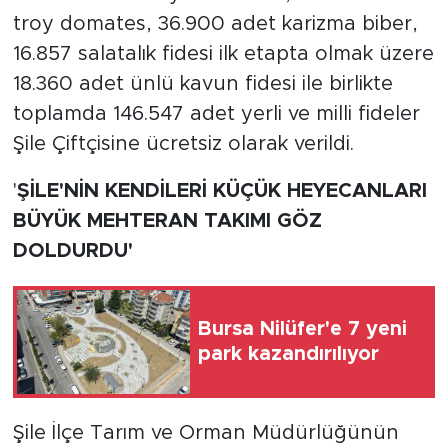
troy domates, 36.900 adet karizma biber,
16.857 salatalık fidesi ilk etapta olmak üzere
18.360 adet ünlü kavun fidesi ile birlikte
toplamda 146.547 adet yerli ve milli fideler
Şile Çiftçisine ücretsiz olarak verildi.
'
ŞİLE'NİN KENDİLERİ KÜÇÜK HEYECANLARI
BÜYÜK MEHTERAN TAKIMI GÖZ
DOLDURDU'
Bursa Nilüfer'e 7 yeni
park kazandırılıyor
Şile İlçe Tarım ve Orman Müdürlüğünün