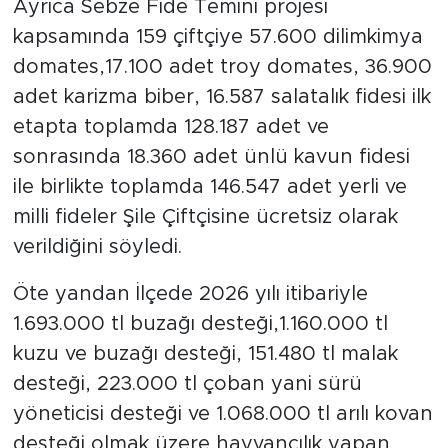
Ayrıca Sebze Fide Temini projesi
kapsamında 159 çiftçiye 57.600 dilimkimya
domates,17.100 adet troy domates, 36.900
adet karizma biber, 16.587 salatalık fidesi ilk
etapta toplamda 128.187 adet ve
sonrasında 18.360 adet ünlü kavun fidesi
ile birlikte toplamda 146.547 adet yerli ve
milli fideler Şile Çiftçisine ücretsiz olarak
verildiğini söyledi.
Öte yandan İlçede 2026 yılı itibariyle
1.693.000 tl buzağı desteği,1.160.000 tl
kuzu ve buzağı desteği, 151.480 tl malak
desteği, 223.000 tl çoban yani sürü
yöneticisi desteği ve 1.068.000 tl arılı kovan
desteği olmak üzere hayvancılık yapan