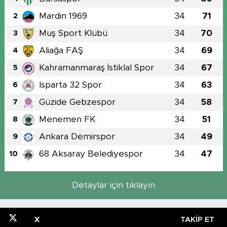
Mardin 1969
34
71
2
Muş Sport Klübü
34
70
3
Aliağa FAŞ
34
69
4
Kahramanmaraş İstiklal Spor
34
67
5
Isparta 32 Spor
34
63
6
Güzide Gebzespor
34
58
7
Menemen FK
34
51
8
Ankara Demirspor
34
49
9
68 Aksaray Belediyespor
34
47
10
Detaylar için tıklayın
X
TAKIP ET