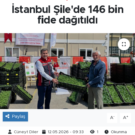
İstanbul Şile'de 146 bin
fide dağıtıldı
Paylaş
-
+
A
A
Cüneyt Diler
12.05.2026 - 09:33
1
Okunma