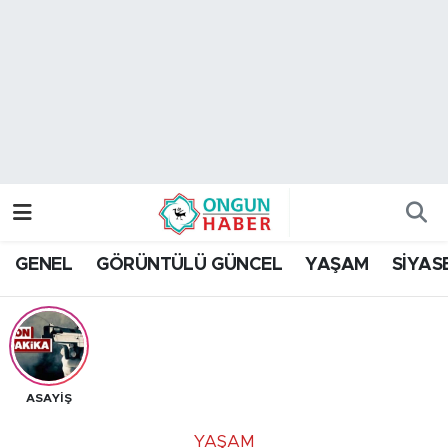
Nöbetçi Eczaneler
Hava Durumu
Namaz Vakitleri
Trafik Durumu
GENEL
GÖRÜNTÜLÜ GÜNCEL
YAŞAM
SİYAS
TFF 2.Lig Kırmızı Grup Puan Durumu ve Fikstür
Tüm Manşetler
Son Dakika Haberleri
ASAYİŞ
Haber Arşivi
YAŞAM