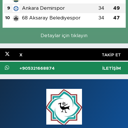
Ankara Demirspor
34
49
9
68 Aksaray Belediyespor
34
47
10
Detaylar için tıklayın
X
TAKIP ET
+905321668874
İLETIŞIM