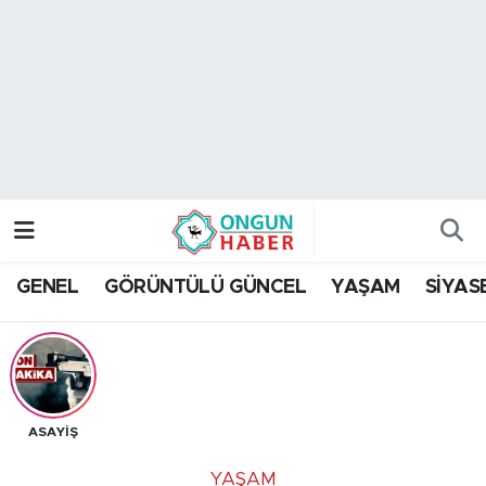
Nöbetçi Eczaneler
Hava Durumu
Namaz Vakitleri
Trafik Durumu
GENEL
GÖRÜNTÜLÜ GÜNCEL
YAŞAM
SİYAS
TFF 2.Lig Kırmızı Grup Puan Durumu ve Fikstür
Tüm Manşetler
Son Dakika Haberleri
ASAYİŞ
Haber Arşivi
YAŞAM