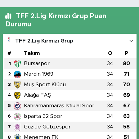
TFF 2.Lig Kırmızı Grup Puan
Durumu
TFF 2.Lig Kırmızı Grup
#
Takım
O
P
Bursaspor
34
80
1
Mardin 1969
34
71
2
Muş Sport Klübü
34
70
3
Aliağa FAŞ
34
69
4
Kahramanmaraş İstiklal Spor
34
67
5
Isparta 32 Spor
34
63
6
Güzide Gebzespor
34
58
7
Menemen FK
34
51
8