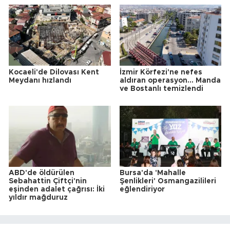
Kocaeli'de Dilovası Kent
İzmir Körfezi'ne nefes
Meydanı hızlandı
aldıran operasyon... Manda
ve Bostanlı temizlendi
ABD'de öldürülen
Bursa'da 'Mahalle
Sebahattin Çiftçi'nin
Şenlikleri' Osmangazilileri
eşinden adalet çağrısı: İki
eğlendiriyor
yıldır mağduruz