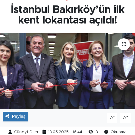
İstanbul Bakırköy’ün ilk
kent lokantası açıldı!
Paylaş
-
+
A
A
Cüneyt Diler
13.05.2025 - 16:44
3
Okunma