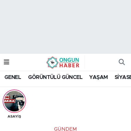
Nöbetçi Eczaneler
Hava Durumu
Namaz Vakitleri
Trafik Durumu
GENEL
GÖRÜNTÜLÜ GÜNCEL
YAŞAM
SİYAS
TFF 2.Lig Kırmızı Grup Puan Durumu ve Fikstür
Tüm Manşetler
Son Dakika Haberleri
ASAYİŞ
Haber Arşivi
GÜNDEM