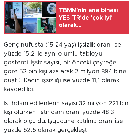
TBMM'nin ana binası
YES-TR'de 'çok iyi'
olarak
sertifikalandırıldı
Genç nüfusta (15-24 yaş) işsizlik oranı ise
yüzde 15,2 ile aynı olumlu tabloyu
gösterdi. İşsiz sayısı, bir önceki çeyreğe
göre 52 bin kişi azalarak 2 milyon 894 bine
düştü. Kadın işsizliği ise yüzde 11,1 olarak
kaydedildi.
İstihdam edilenlerin sayısı 32 milyon 221 bin
kişi olurken, istihdam oranı yüzde 48,3
olarak ölçüldü. İşgücüne katılma oranı ise
yüzde 52,6 olarak gerçekleşti.