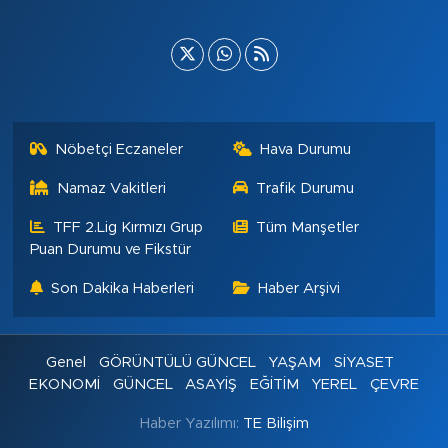
Nöbetçi Eczaneler
Hava Durumu
Namaz Vakitleri
Trafik Durumu
TFF 2.Lig Kırmızı Grup
Tüm Manşetler
Puan Durumu ve Fikstür
Son Dakika Haberleri
Haber Arşivi
Genel
GÖRÜNTÜLÜ GÜNCEL
YAŞAM
SİYASET
EKONOMİ
GÜNCEL
ASAYİŞ
EĞİTİM
YEREL
ÇEVRE
Haber Yazılımı:
TE Bilişim