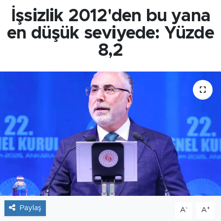
İşsizlik 2012'den bu yana
en düşük seviyede: Yüzde
8,2
Paylaş
-
+
A
A