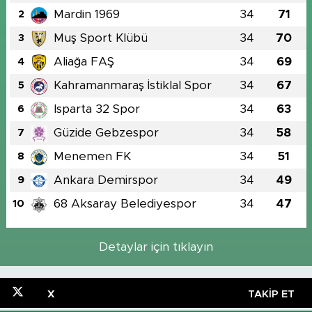
Mardin 1969
34
71
2
Muş Sport Klübü
34
70
3
Aliağa FAŞ
34
69
4
Kahramanmaraş İstiklal Spor
34
67
5
Isparta 32 Spor
34
63
6
Güzide Gebzespor
34
58
7
Menemen FK
34
51
8
Ankara Demirspor
34
49
9
68 Aksaray Belediyespor
34
47
10
Detaylar için tıklayın
X
TAKIP ET