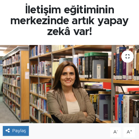
İletişim eğitiminin
merkezinde artık yapay
zekâ var!
Paylaş
-
+
A
A