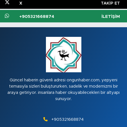
X
TAKIP ET
+905321668874
İLETIŞIM
Güncel haberin güvenli adresi ongunhaber.com, yepyeni
temasıyla sizleri buluştururken, sadelik ve modernizmi bir
araya getiriyor. insanlara haber okuyabilecekleri bir altyapı
sunuyor.
+905321668874