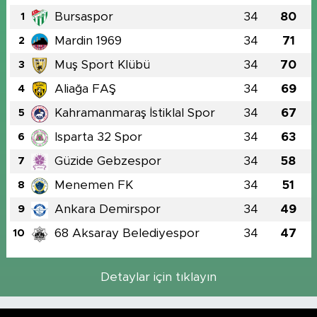
Bursaspor
34
80
1
Mardin 1969
34
71
2
Muş Sport Klübü
34
70
3
Aliağa FAŞ
34
69
4
Kahramanmaraş İstiklal Spor
34
67
5
Isparta 32 Spor
34
63
6
Güzide Gebzespor
34
58
7
Menemen FK
34
51
8
Ankara Demirspor
34
49
9
68 Aksaray Belediyespor
34
47
10
Detaylar için tıklayın