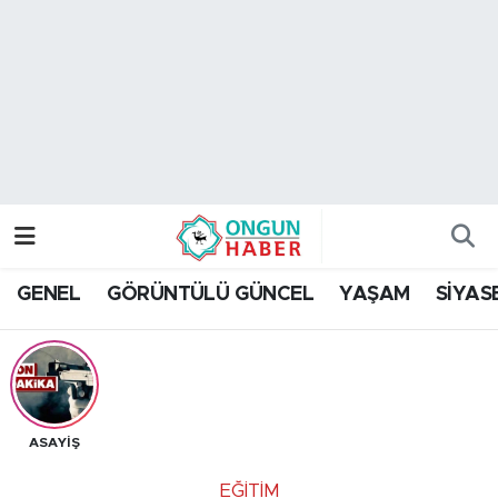
Nöbetçi Eczaneler
Hava Durumu
Namaz Vakitleri
Trafik Durumu
GENEL
GÖRÜNTÜLÜ GÜNCEL
YAŞAM
SİYAS
TFF 2.Lig Kırmızı Grup Puan Durumu ve Fikstür
Tüm Manşetler
Son Dakika Haberleri
ASAYİŞ
Haber Arşivi
EĞİTİM