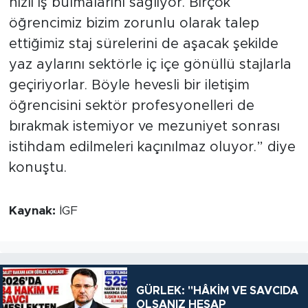
hızlı iş bulmalarını sağlıyor. Birçok
öğrencimiz bizim zorunlu olarak talep
ettiğimiz staj sürelerini de aşacak şekilde
yaz aylarını sektörle iç içe gönüllü stajlarla
geçiriyorlar. Böyle hevesli bir iletişim
öğrencisini sektör profesyonelleri de
bırakmak istemiyor ve mezuniyet sonrası
istihdam edilmeleri kaçınılmaz oluyor.” diye
konuştu.
Kaynak:
İGF
GÜRLEK: "HÂKİM VE SAVCIDA
OLSANIZ HESAP