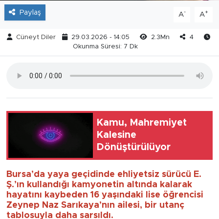
Paylaş
-
+
A
A
Cüneyt Diler
29.03.2026 - 14:05
2.3Mn
4
Okunma Süresi: 7 Dk
Kamu, Mahremiyet
Kalesine
Dönüştürülüyor
Bursa’da yaya geçidinde ehliyetsiz sürücü E.
Ş.’ın kullandığı kamyonetin altında kalarak
hayatını kaybeden 16 yaşındaki lise öğrencisi
Zeynep Naz Sarıkaya’nın ailesi, bir utanç
tablosuyla daha sarsıldı.