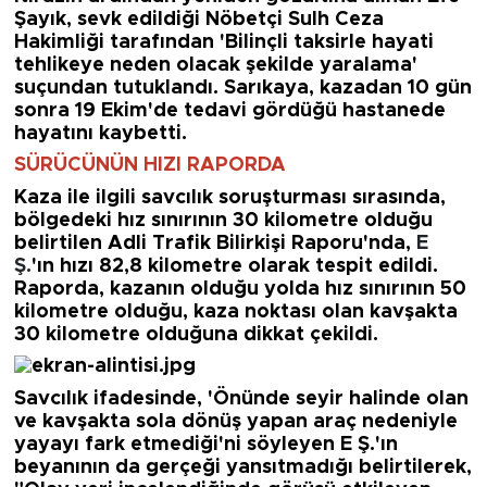
Şayık, sevk edildiği Nöbetçi Sulh Ceza
Hakimliği tarafından
'Bilinçli taksirle hayati
tehlikeye neden olacak şekilde yaralama'
suçundan tutuklandı. Sarıkaya, kazadan 10 gün
sonra 19 Ekim'de tedavi gördüğü hastanede
hayatını kaybetti.
SÜRÜCÜNÜN HIZI RAPORDA
Kaza ile ilgili savcılık soruşturması sırasında,
bölgedeki hız sınırının 30 kilometre olduğu
belirtilen Adli
Trafik
Bilirkişi Raporu'nda,
E
Ş.
'ın hızı 82,8 kilometre olarak tespit edildi.
Raporda, kazanın olduğu yolda hız sınırının 50
kilometre olduğu, kaza noktası olan kavşakta
30 kilometre olduğuna dikkat çekildi.
Savcılık ifadesinde,
'Önünde seyir halinde olan
ve kavşakta sola dönüş yapan araç nedeniyle
yayayı fark etmediği'
ni söyleyen E Ş.'ın
beyanının da gerçeği yansıtmadığı belirtilerek,