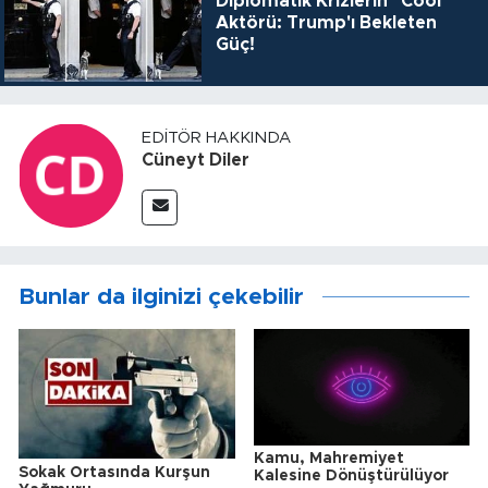
Diplomatik Krizlerin "Cool"
Aktörü: Trump'ı Bekleten
Güç!
EDITÖR HAKKINDA
Cüneyt Diler
Bunlar da ilginizi çekebilir
Kamu, Mahremiyet
Sokak Ortasında Kurşun
Kalesine Dönüştürülüyor