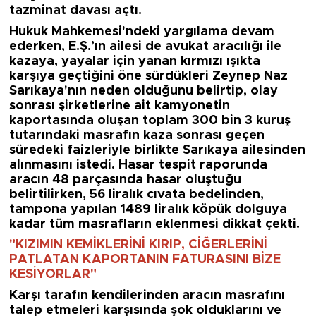
tazminat
davası açtı.
Hukuk Mahkemesi'ndeki yargılama devam
ederken, E.Ş.’ın ailesi de avukat aracılığı ile
kazaya, yayalar için yanan kırmızı ışıkta
karşıya geçtiğini öne sürdükleri Zeynep Naz
Sarıkaya'nın neden olduğunu belirtip, olay
sonrası şirketlerine ait kamyonetin
kaportasında oluşan toplam 300 bin 3 kuruş
tutarındaki masrafın kaza sonrası geçen
süredeki faizleriyle birlikte Sarıkaya ailesinden
alınmasını istedi. Hasar tespit raporunda
aracın 48 parçasında hasar oluştuğu
belirtilirken, 56 liralık cıvata bedelinden,
tampona yapılan 1489 liralık köpük dolguya
kadar tüm masrafların eklenmesi dikkat çekti.
"KIZIMIN KEMİKLERİNİ KIRIP, CİĞERLERİNİ
PATLATAN KAPORTANIN FATURASINI BİZE
KESİYORLAR"
Karşı tarafın kendilerinden aracın masrafını
talep etmeleri karşısında şok olduklarını ve