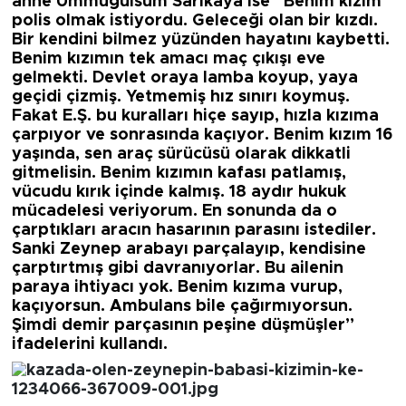
anne Ümmügülsüm Sarıkaya ise
“Benim kızım
polis
olmak istiyordu. Geleceği olan bir kızdı.
Bir kendini bilmez yüzünden hayatını kaybetti.
Benim kızımın tek amacı maç çıkışı eve
gelmekti. Devlet oraya lamba koyup, yaya
geçidi çizmiş. Yetmemiş hız sınırı koymuş.
Fakat E.Ş. bu kuralları hiçe sayıp, hızla kızıma
çarpıyor ve sonrasında kaçıyor. Benim kızım 16
yaşında, sen araç sürücüsü olarak dikkatli
gitmelisin. Benim kızımın kafası patlamış,
vücudu kırık içinde kalmış. 18 aydır hukuk
mücadelesi veriyorum. En sonunda da o
çarptıkları aracın hasarının parasını istediler.
Sanki Zeynep arabayı parçalayıp, kendisine
çarptırtmış gibi davranıyorlar. Bu ailenin
paraya ihtiyacı yok. Benim kızıma vurup,
kaçıyorsun. Ambulans bile çağırmıyorsun.
Şimdi demir parçasının peşine düşmüşler”
ifadelerini kullandı.