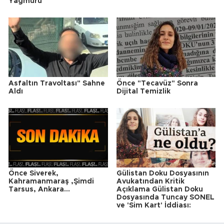
Yağmuru
Asfaltın Travoltası" Sahne
Önce "Tecavüz" Sonra
Aldı
Dijital Temizlik
Önce Siverek,
Gülistan Doku Dosyasının
Kahramanmaraş ,Şimdi
Avukatından Kritik
Tarsus, Ankara...
Açıklama Gülistan Doku
Dosyasında Tuncay SONEL
ve 'Sim Kart' İddiası: