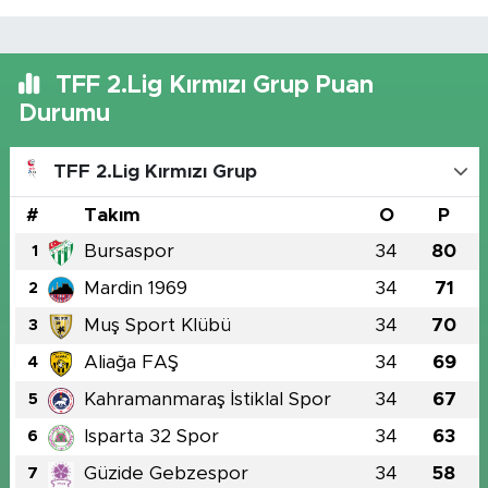
TFF 2.Lig Kırmızı Grup Puan
Durumu
TFF 2.Lig Kırmızı Grup
#
Takım
O
P
Bursaspor
34
80
1
Mardin 1969
34
71
2
Muş Sport Klübü
34
70
3
Aliağa FAŞ
34
69
4
Kahramanmaraş İstiklal Spor
34
67
5
Isparta 32 Spor
34
63
6
Güzide Gebzespor
34
58
7