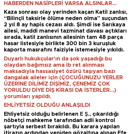
HABERDEN NASİPLERİ VARSA ALSINLAR...
Kaza sonrası olay yerinden kaçan Katil zanlısı,
“Bilinçli taksirle ölüme neden olma” suçundan
2 yıl 8 ay hapis cezası aldı. Şimdi ise Sarıkaya
ailesi, maddi manevi tazminat davası açtıkları
sırada, katil zanlısının ailesinin tam 48 parça
hasar listesiyle birlikte 300 bin 3 kuruşluk
kaporta masrafını faiziyle istemesiyle yıkıldı.
Duyarlı hukukçular'ın da şok yaşadığı bu
olaydan bağımsız ama ib ret alınması
maksadıyla hassasiyet özürü taşıyan bazı
dangalak aileler için (ÇOCUĞUNUZU YERLER
ÜZERİNE DİLİMİZ DİŞİMİZ, ÇENEMİZ ÇOK
YORULDU DİYE DİŞ KİRASI DA İSTERLER...)
yorumları yapıldı.
EHLİYETSİZ OLDUĞU ANLAŞILDI
Ehliyetsiz olduğu belirlenen
E Ş.
, çıkarıldığı
nöbetçi mahkeme tarafından adli kontrol
şartıyla serbest bırakıldı. Bu karara yapılan
itirazın ardından yeniden gözaltına alınan Efe