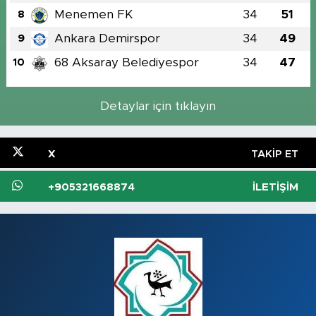
Menemen FK
34
51
8
Ankara Demirspor
34
49
9
68 Aksaray Belediyespor
34
47
10
Detaylar için tıklayın
X
TAKIP ET
+905321668874
İLETIŞIM