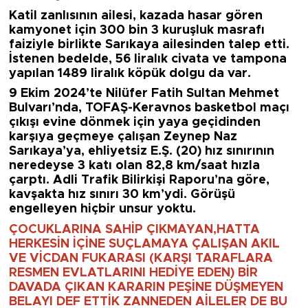
Katil zanlısının ailesi, kazada hasar gören
kamyonet için 300 bin 3 kuruşluk masrafı
faiziyle birlikte Sarıkaya ailesinden talep etti.
İstenen bedelde, 56 liralık civata ve tampona
yapılan 1489 liralık köpük dolgu da var.
9 Ekim 2024’te Nilüfer Fatih Sultan Mehmet
Bulvarı’nda, TOFAŞ-Keravnos basketbol maçı
çıkışı evine dönmek için yaya geçidinden
karşıya geçmeye çalışan Zeynep Naz
Sarıkaya’ya, ehliyetsiz E.Ş. (20) hız sınırının
neredeyse 3 katı olan 82,8 km/saat hızla
çarptı. Adli Trafik Bilirkişi Raporu’na göre,
kavşakta hız sınırı 30 km’ydi. Görüşü
engelleyen hiçbir unsur yoktu.
ÇOCUKLARINA SAHİP ÇIKMAYAN,HATTA
HERKESİN İÇİNE SUÇLAMAYA ÇALIŞAN AKIL
VE VİCDAN FUKARASI (KARŞI TARAFLARA
RESMEN EVLATLARINI HEDİYE EDEN) BİR
DAVADA ÇIKAN KARARIN PEŞİNE DÜŞMEYEN
BELAYI DEF ETTİK ZANNEDEN AİLELER DE BU