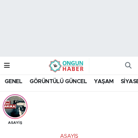
Nöbetçi Eczaneler
Hava Durumu
Namaz Vakitleri
Trafik Durumu
GENEL
GÖRÜNTÜLÜ GÜNCEL
YAŞAM
SİYAS
TFF 2.Lig Kırmızı Grup Puan Durumu ve Fikstür
Tüm Manşetler
Son Dakika Haberleri
ASAYİŞ
Haber Arşivi
ASAYİŞ