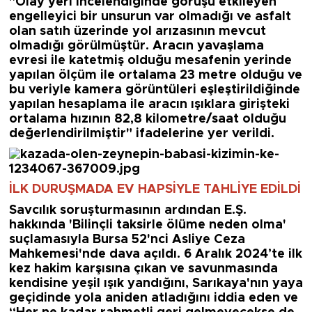
"Olay yeri incelendiğinde görüşü etkileyen
engelleyici bir unsurun var olmadığı ve asfalt
olan satıh üzerinde yol arızasının mevcut
olmadığı görülmüştür. Aracın yavaşlama
evresi ile katetmiş olduğu mesafenin yerinde
yapılan ölçüm ile ortalama 23 metre olduğu ve
bu veriyle kamera görüntüleri eşleştirildiğinde
yapılan hesaplama ile aracın ışıklara girişteki
ortalama hızının 82,8 kilometre/saat olduğu
değerlendirilmiştir"
ifadelerine yer verildi.
İLK DURUŞMADA EV HAPSİYLE TAHLİYE EDİLDİ
Savcılık soruşturmasının ardından E.Ş.
hakkında 'Bilinçli taksirle ölüme neden olma'
suçlamasıyla
Bursa
52'nci Asliye Ceza
Mahkemesi'nde dava açıldı. 6 Aralık 2024’te ilk
kez hakim karşısına çıkan ve savunmasında
kendisine yeşil ışık yandığını, Sarıkaya'nın yaya
geçidinde yola aniden atladığını iddia eden ve