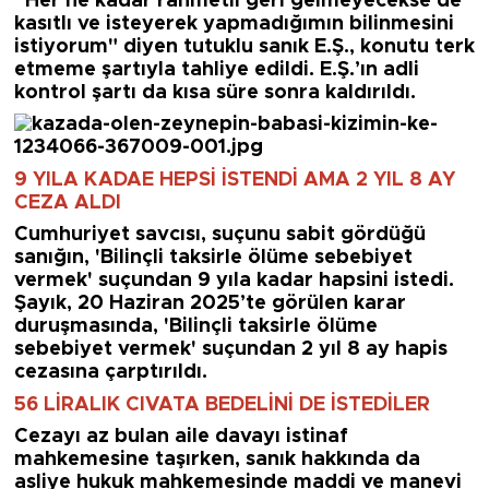
“Her ne kadar rahmetli geri gelmeyecekse de
kasıtlı ve isteyerek yapmadığımın bilinmesini
istiyorum"
diyen tutuklu sanık E.Ş., konutu terk
etmeme şartıyla tahliye edildi. E.Ş.’ın adli
kontrol şartı da kısa süre sonra kaldırıldı.
9 YILA KADAE HEPSİ İSTENDİ AMA 2 YIL 8 AY
CEZA ALDI
Cumhuriyet savcısı, suçunu sabit gördüğü
sanığın, '
Bilinçli taksirle ölüme sebebiyet
vermek'
suçundan 9 yıla kadar hapsini istedi.
Şayık, 20 Haziran 2025’te görülen karar
duruşmasında,
'Bilinçli taksirle ölüme
sebebiyet vermek
' suçundan 2 yıl 8 ay hapis
cezasına çarptırıldı.
56 LİRALIK CIVATA BEDELİNİ DE İSTEDİLER
Cezayı az bulan aile davayı istinaf
mahkemesine taşırken, sanık hakkında da
asliye hukuk mahkemesinde maddi ve manevi