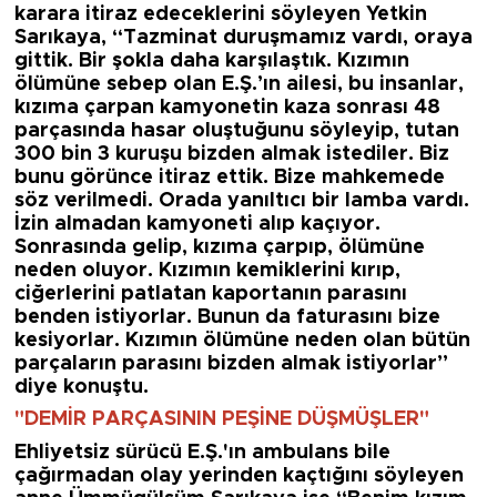
karara itiraz edeceklerini söyleyen Yetkin
Sarıkaya,
“Tazminat duruşmamız vardı, oraya
gittik. Bir şokla daha karşılaştık. Kızımın
ölümüne sebep olan E.Ş.’ın ailesi, bu insanlar,
kızıma çarpan kamyonetin kaza sonrası 48
parçasında hasar oluştuğunu söyleyip, tutan
300 bin 3 kuruşu bizden almak istediler. Biz
bunu görünce itiraz ettik. Bize mahkemede
söz verilmedi. Orada yanıltıcı bir lamba vardı.
İzin almadan kamyoneti alıp kaçıyor.
Sonrasında gelip, kızıma çarpıp, ölümüne
neden oluyor. Kızımın kemiklerini kırıp,
ciğerlerini patlatan kaportanın parasını
benden istiyorlar. Bunun da faturasını bize
kesiyorlar. Kızımın ölümüne neden olan bütün
parçaların parasını bizden almak istiyorlar
”
diye konuştu.
"DEMİR PARÇASININ PEŞİNE DÜŞMÜŞLER"
Ehliyetsiz sürücü E.Ş.'ın ambulans bile
çağırmadan olay yerinden kaçtığını söyleyen