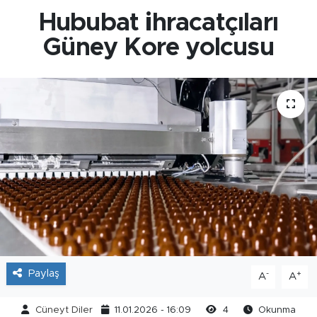
Hububat ihracatçıları
Güney Kore yolcusu
Paylaş
-
+
A
A
Cüneyt Diler
11.01.2026 - 16:09
4
Okunma