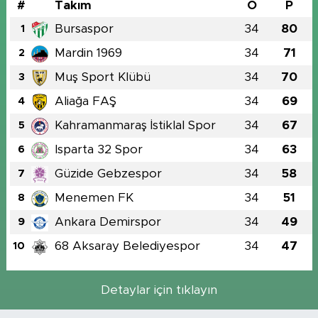
#
Takım
O
P
Bursaspor
34
80
1
Mardin 1969
34
71
2
Muş Sport Klübü
34
70
3
Aliağa FAŞ
34
69
4
Kahramanmaraş İstiklal Spor
34
67
5
Isparta 32 Spor
34
63
6
Güzide Gebzespor
34
58
7
Menemen FK
34
51
8
Ankara Demirspor
34
49
9
68 Aksaray Belediyespor
34
47
10
Detaylar için tıklayın