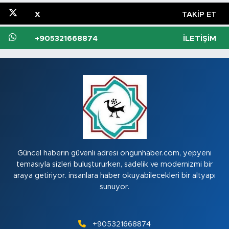
X
TAKIP ET
+905321668874
İLETIŞIM
Güncel haberin güvenli adresi ongunhaber.com, yepyeni
temasıyla sizleri buluştururken, sadelik ve modernizmi bir
araya getiriyor. insanlara haber okuyabilecekleri bir altyapı
sunuyor.
+905321668874