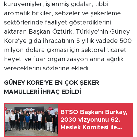
kuruyemişler, işlenmiş gıdalar, tıbbi
aromatik bitkiler, sebzeler ve şekerleme
sektörlerinde faaliyet gösterdiklerini
aktaran Başkan Öztürk, Türkiye'nin Güney
Kore'ye gıda ihracatının 5 yıllık vadede 500
milyon dolara çıkması için sektörel ticaret
heyeti ve fuar organizasyonlarına ağırlık
vereceklerini sözlerine ekledi.
GÜNEY KORE'YE EN ÇOK ŞEKER
MAMULLERİ İHRAÇ EDİLDİ
BTSO Başkanı Burkay,
2030 vizyonunu 62.
Meslek Komitesi ile
değerlendirdi