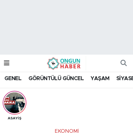
Nöbetçi Eczaneler
Hava Durumu
Namaz Vakitleri
Trafik Durumu
GENEL
GÖRÜNTÜLÜ GÜNCEL
YAŞAM
SİYAS
TFF 2.Lig Kırmızı Grup Puan Durumu ve Fikstür
Tüm Manşetler
Son Dakika Haberleri
ASAYİŞ
Haber Arşivi
EKONOMİ